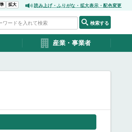
準
拡大
読み上げ・ふりがな・拡大表示・配色変更
検索する
産業・事業者