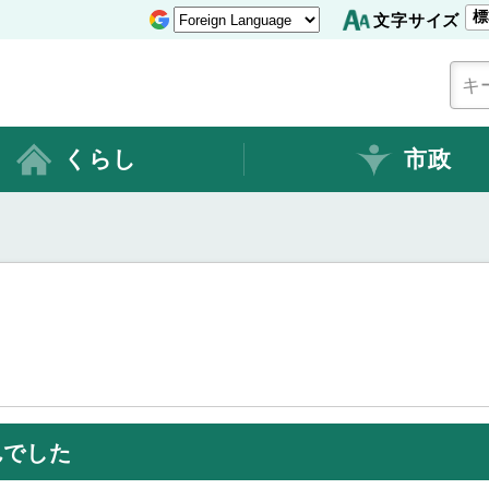
標
文字サイズ
くらし
市政
んでした