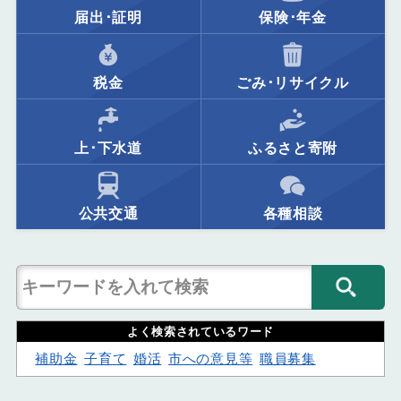
届出･証明
保険･年金
税金
ごみ･リサイクル
上･下水道
ふるさと寄附
公共交通
各種相談
よく検索されているワード
補助金
子育て
婚活
市への意見等
職員募集