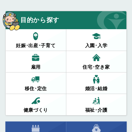
目的から探す
妊娠･出産･子育て
入園･入学
雇用
住宅･空き家
移住･定住
婚活･結婚
健康づくり
福祉･介護