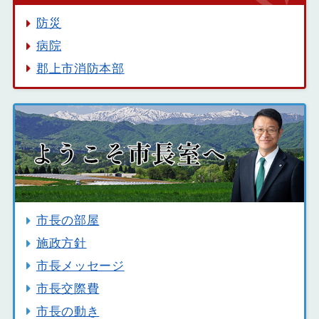
防災
病院
郡上市消防本部
市長の部屋
施政方針
市長メッセージ
市長交際費
市長の動き