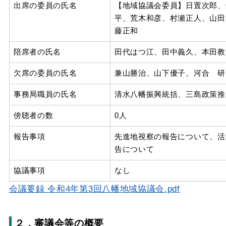
出席の委員の氏名
【地域協議会委員】日置次郎、
平、荒木和彦、村瀬正人、山田
藤正和
陪席者の氏名
田代はつ江、田中義久、本田教
欠席の委員の氏名
兼山勝治、山下優子、河合 研
事務局職員の氏名
清水八幡振興統括、三島政策推
傍聴者の数
0人
報告事項
先進地視察の報告について、活
告について
協議事項
なし
会議要録 令和4年第3回八幡地域協議会.pdf
２．審議会等の概要