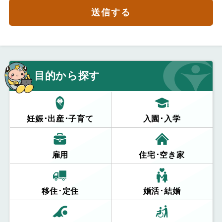
送信する
目的から探す
妊娠･出産･子育て
入園･入学
雇用
住宅･空き家
移住･定住
婚活･結婚