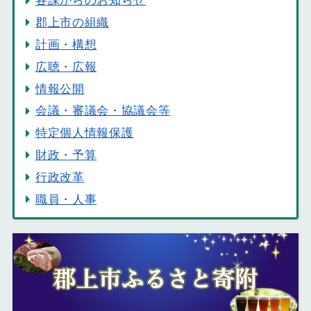
各課からのお知らせ
郡上市の組織
計画・構想
広聴・広報
情報公開
会議・審議会・協議会等
特定個人情報保護
財政・予算
行政改革
職員・人事