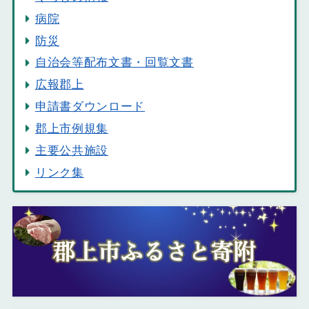
病院
防災
自治会等配布文書・回覧文書
広報郡上
申請書ダウンロード
郡上市例規集
主要公共施設
リンク集