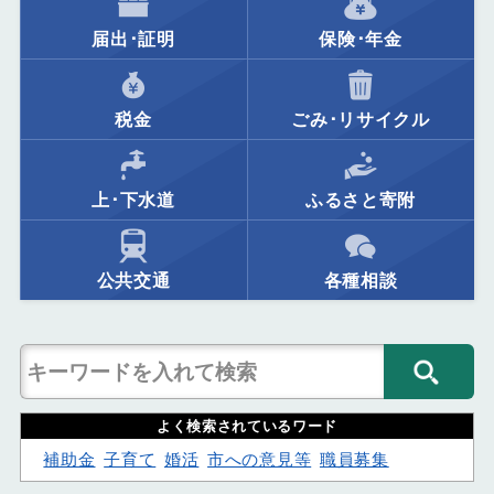
届出･証明
保険･年金
税金
ごみ･リサイクル
上･下水道
ふるさと寄附
公共交通
各種相談
よく検索されているワード
補助金
子育て
婚活
市への意見等
職員募集