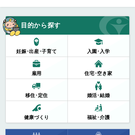
目的から探す
妊娠･出産･子育て
入園･入学
雇用
住宅･空き家
移住･定住
婚活･結婚
健康づくり
福祉･介護