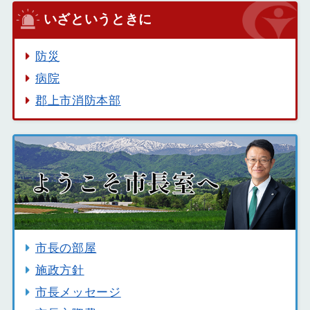
いざというときに
防災
病院
郡上市消防本部
市長の部屋
施政方針
市長メッセージ