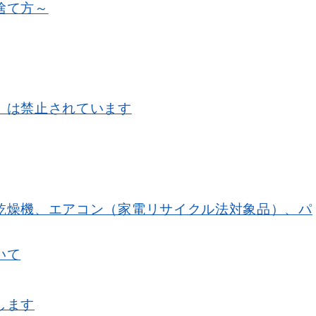
捨て方～
）は禁止されています
乾燥機、エアコン（家電リサイクル法対象品）、パ
いて
します