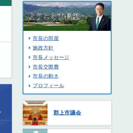
市長の部屋
施政方針
市長メッセージ
市長交際費
市長の動き
プロフィール
ル
郡上市議会