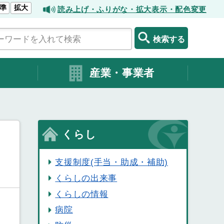
準
拡大
読み上げ・ふりがな・拡大表示・配色変更
検索する
産業・事業者
くらし
支援制度(手当・助成・補助)
くらしの出来事
くらしの情報
病院