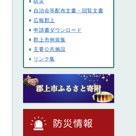
防災
自治会等配布文書・回覧文書
広報郡上
申請書ダウンロード
郡上市例規集
主要公共施設
リンク集