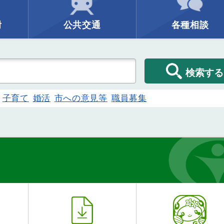
附
公共交通
各種相談
検索する
子育て
婚活
市への意見等
職員募集