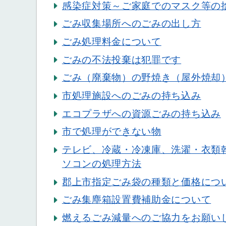
感染症対策～ご家庭でのマスク等の
ごみ収集場所へのごみの出し方
ごみ処理料金について
ごみの不法投棄は犯罪です
ごみ（廃棄物）の野焼き（屋外焼却
市処理施設へのごみの持ち込み
エコプラザへの資源ごみの持ち込み
市で処理ができない物
テレビ、冷蔵・冷凍庫、洗濯・衣類
ソコンの処理方法
郡上市指定ごみ袋の種類と価格につ
ごみ集塵箱設置費補助金について
燃えるごみ減量へのご協力をお願い