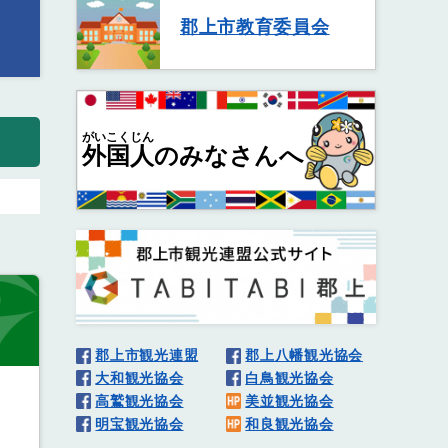
郡上市教育委員会
がいこくじん
外国人
のみなさんへ
郡上市観光連盟
郡上八幡観光協会
大和観光協会
白鳥観光協会
高鷲観光協会
美並観光協会
明宝観光協会
和良観光協会