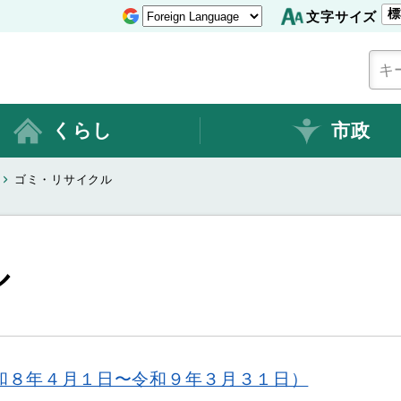
標
文字サイズ
くらし
市政
ゴミ・リサイクル
ル
和８年４月１日〜令和９年３月３１日）