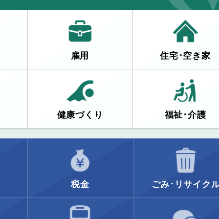
雇用
住宅･空き家
健康づくり
福祉･介護
税金
ごみ･リサイク