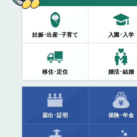
妊娠･出産･子育て
入園･入学
移住･定住
婚活･結婚
届出･証明
保険･年金