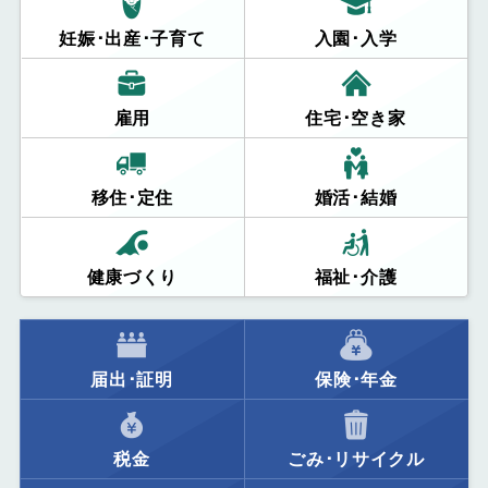
妊娠･出産･子育て
入園･入学
雇用
住宅･空き家
移住･定住
婚活･結婚
健康づくり
福祉･介護
届出･証明
保険･年金
税金
ごみ･リサイクル