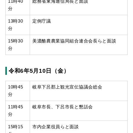
11時40
総務省東海通信局長と面談
分
13時30
定例庁議
分
15時30
美濃酪農農業協同組合連合会長らと面談
分
令和6年5月10日（金）
10時45
岐阜下呂郡上観光宣伝協議会総会
分
11時45
岐阜市長、下呂市長と懇話会
分
15時15
市内企業役員らと面談