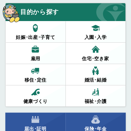
目的から探す
妊娠･出産･子育て
入園･入学
雇用
住宅･空き家
移住･定住
婚活･結婚
健康づくり
福祉･介護
届出･証明
保険･年金