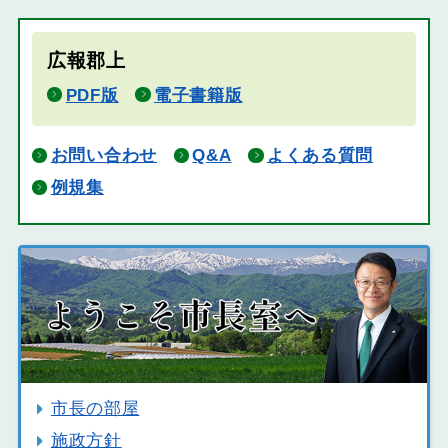
広報郡上
PDF版
電子書籍版
お問い合わせ
Q&A
よくある質問
例規集
市長の部屋
施政方針