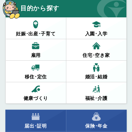
目的から探す
妊娠･出産･子育て
入園･入学
雇用
住宅･空き家
移住･定住
婚活･結婚
健康づくり
福祉･介護
届出･証明
保険･年金