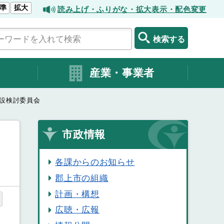
準
拡大
読み上げ・ふりがな・拡大表示・配色変更
検索する
産業・事業者
設検討委員会
市政情報
各課からのお知らせ
郡上市の組織
計画・構想
広聴・広報