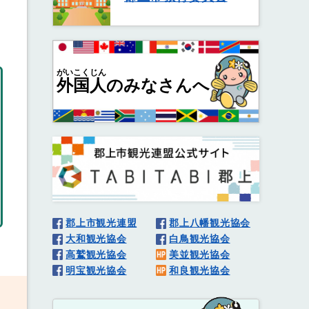
がいこくじん
外国人
のみなさんへ
郡上市観光連盟
郡上八幡観光協会
大和観光協会
白鳥観光協会
高鷲観光協会
美並観光協会
明宝観光協会
和良観光協会