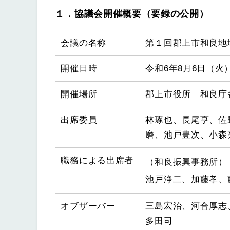
１．協議会開催概要（要録の公開）
会議の名称
第１回郡上市和良地
開催日時
令和6年8月6日（火）
開催場所
郡上市役所 和良庁
出席委員
林琢也、長尾亨、佐
磨、池戸豊次、小森
職務による出席者
（和良振興事務所）
池戸浄二、加藤孝、
オブザーバー
三島宏治、河合厚志
多田司