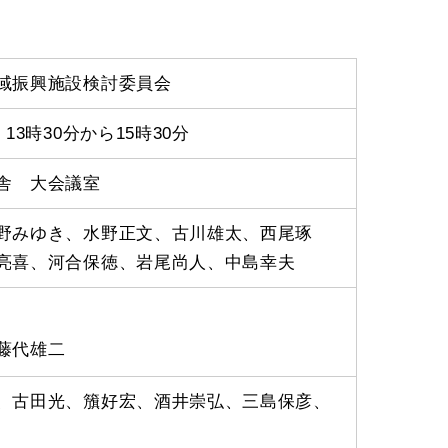
域振興施設検討委員会
13時30分から15時30分
舎 大会議室
野みゆき、水野正文、古川雄太、西尾琢
亮喜、河合保徳、岩尾尚人、中島幸夫
藤代雄二
、古田光、籏好宏、酒井崇弘、三島保彦、