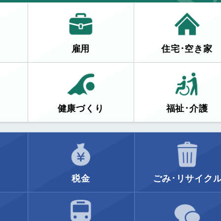
雇用
住宅･空き家
健康づくり
福祉･介護
税金
ごみ･リサイク