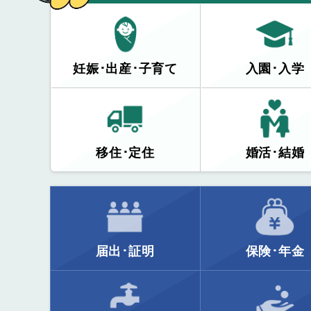
妊娠･出産･子育て
入園･入学
移住･定住
婚活･結婚
届出･証明
保険･年金