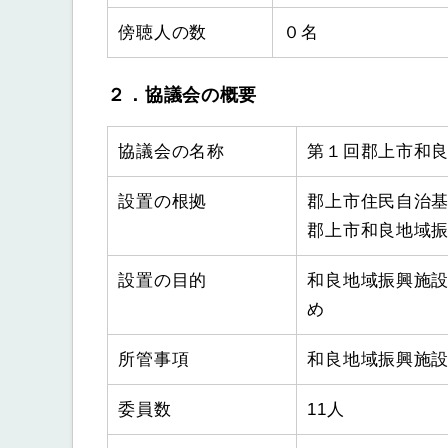
傍聴人の数
０名
２．協議会の概要
協議会の名称
第１回郡上市和
設置の根拠
郡上市住民自治
郡上市和良地域
設置の目的
和良地域振興施
め
所管事項
和良地域振興施
委員数
11人