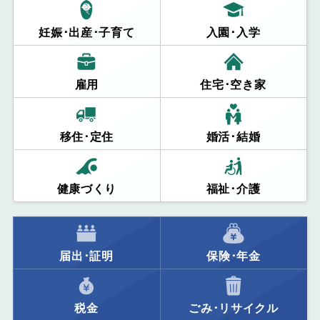
妊娠･出産･子育て
入園･入学
雇用
住宅･空き家
移住･定住
婚活･結婚
健康づくり
福祉･介護
届出･証明
保険･年金
税金
ごみ･リサイクル