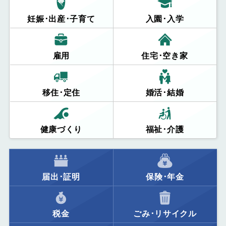
妊娠･出産･子育て
入園･入学
雇用
住宅･空き家
移住･定住
婚活･結婚
健康づくり
福祉･介護
届出･証明
保険･年金
税金
ごみ･リサイクル