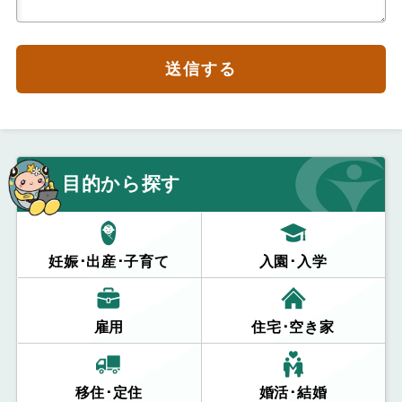
送信する
目的から探す
妊娠･出産･子育て
入園･入学
雇用
住宅･空き家
移住･定住
婚活･結婚