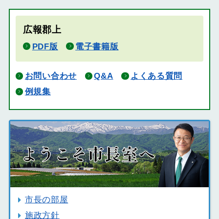
広報郡上
PDF版
電子書籍版
お問い合わせ
Q&A
よくある質問
例規集
市長の部屋
施政方針