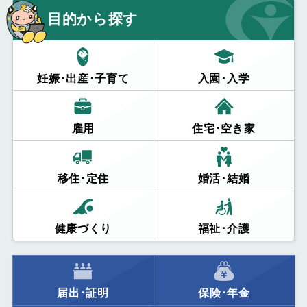
目的から探す
妊娠･出産･子育て
入園･入学
雇用
住宅･空き家
移住･定住
婚活･結婚
健康づくり
福祉･介護
届出･証明
保険･年金