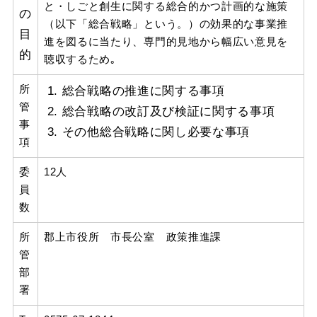
と・しごと創生に関する総合的かつ計画的な施策
の
（以下「総合戦略」という。）の効果的な事業推
目
進を図るに当たり、専門的見地から幅広い意見を
的
聴収するため｡
所
総合戦略の推進に関する事項
管
総合戦略の改訂及び検証に関する事項
事
その他総合戦略に関し必要な事項
項
委
12人
員
数
所
郡上市役所 市長公室 政策推進課
管
部
署