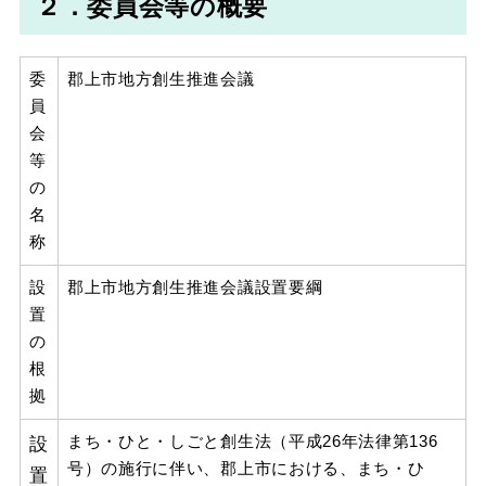
２．委員会等の概要
委
郡上市地方創生推進会議
員
会
等
の
名
称
設
郡上市地方創生推進会議設置要綱
置
の
根
拠
設
まち・ひと・しごと創生法（平成26年法律第136
号）の施行に伴い、郡上市における、まち・ひ
置