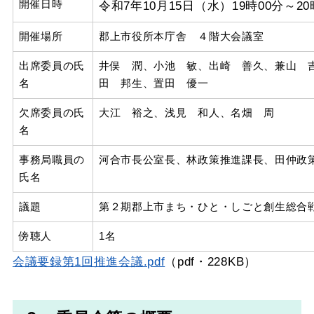
開催日時
令和7年10月15日（水）19時00分～20
開催場所
郡上市役所本庁舎 ４階大会議室
出席委員の氏
井俣 潤、小池 敏、出崎 善久、兼山 
名
田 邦生、置田 優一
欠席委員の氏
大江 裕之、浅見 和人、名畑 周
名
事務局職員の
河合市長公室長、林政策推進課長、田仲政
氏名
議題
第２期郡上市まち・ひと・しごと創生総合
傍聴人
1名
会議要録第1回推進会議.pdf
（pdf・228KB）