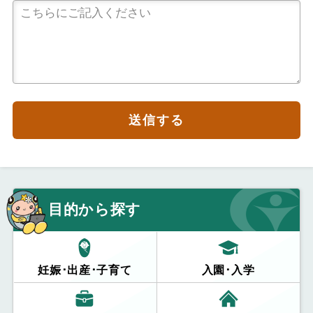
送信する
目的から探す
妊娠･出産･子育て
入園･入学