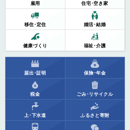
雇用
住宅･空き家
移住･定住
婚活･結婚
健康づくり
福祉･介護
届出･証明
保険･年金
税金
ごみ･リサイクル
上･下水道
ふるさと寄附