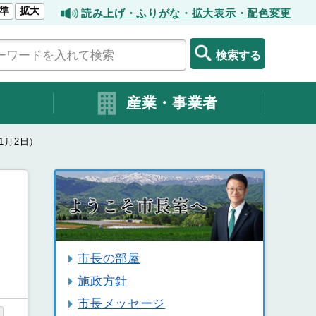
準
拡大
読み上げ・ふりがな・拡大表示・配色変更
検索する
産業・事業者
1月2日）
市長の部屋
施政方針
市長メッセージ