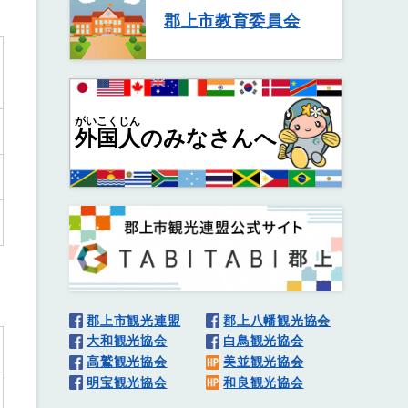
郡上市教育委員会
がいこくじん
外国人
のみなさんへ
郡上市観光連盟
郡上八幡観光協会
大和観光協会
白鳥観光協会
高鷲観光協会
美並観光協会
明宝観光協会
和良観光協会