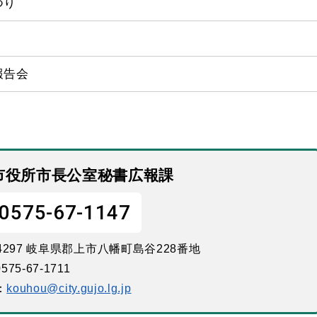
つり
報告会
市役所市長公室秘書広報課
0575-67-1147
-4297 岐阜県郡上市八幡町島谷228番地
575-67-1711
：
kouhou@city.gujo.lg.jp