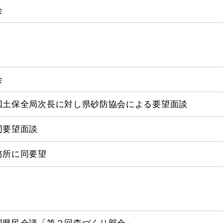
会
会
国土保全局次長に対し県砂防協会による要望面談
同要望面談
務所に同要望