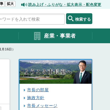
準
拡大
読み上げ・ふりがな・拡大表示・配色変更
検索する
産業・事業者
1月16日）
市長の部屋
施政方針
市長メッセージ