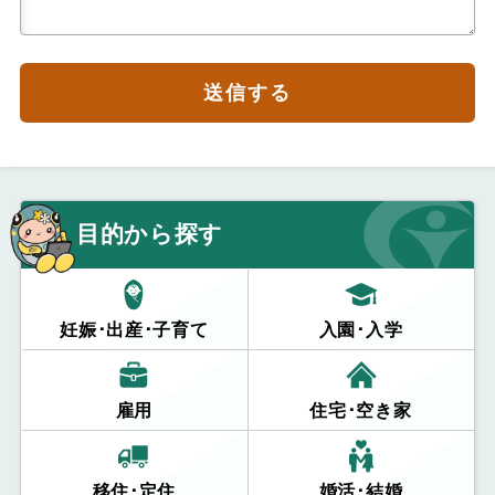
送信する
目的から探す
妊娠･出産･子育て
入園･入学
雇用
住宅･空き家
移住･定住
婚活･結婚