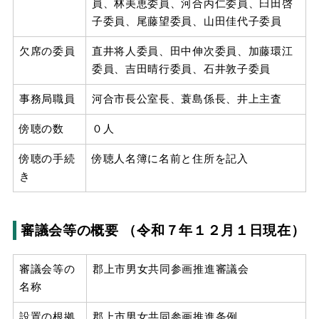
員、林美恵委員、河合丙仁委員、臼田啓
子委員、尾藤望委員、山田佳代子委員
欠席の委員
直井将人委員、田中伸次委員、加藤環江
委員、吉田晴行委員、石井敦子委員
事務局職員
河合市長公室長、蓑島係長、井上主査
傍聴の数
０人
傍聴の手続
傍聴人名簿に名前と住所を記入
き
審議会等の概要 （令和７年１２月１日現在）
審議会等の
郡上市男女共同参画推進審議会
名称
設置の根拠
郡上市男女共同参画推進条例