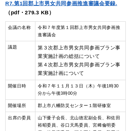
R7.第1回郡上市男女共同参画推進審議会要録.
（pdf・
279.3 KB）
会議の名称
令和７年度第１回郡上市男女共同参画推
進審議会
議題
第３次郡上市男女共同参画プラン事
業実施計画の総括について
第４次郡上市男女共同参画プラン事
業実施計画について
開催日時
令和７年１１月１３日（木）午後1時30
分から午後3時00分
開催場所
郡上市八幡防災センター１階研修室
出席の委員
山下優子会長、北山徳宏副会長、和佐田
裕昭委員、谷口天馬委員、宮﨑倫明委