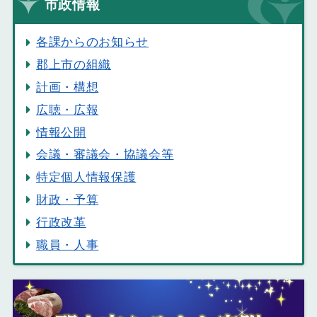
市政情報
各課からのお知らせ
郡上市の組織
計画・構想
広聴・広報
情報公開
会議・審議会・協議会等
特定個人情報保護
財政・予算
行政改革
職員・人事