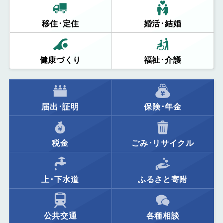
移住･定住
婚活･結婚
健康づくり
福祉･介護
届出･証明
保険･年金
税金
ごみ･リサイクル
上･下水道
ふるさと寄附
公共交通
各種相談