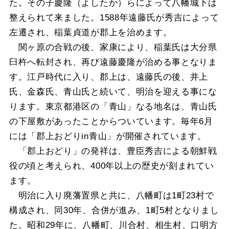
た。その子慶隆（よしたか）らによって八幡城下は
整えられて来ました。1588年遠藤氏が秀吉によって
左遷され、稲葉貞道が郡上を治めます。
関ヶ原の合戦の後、家康により、稲葉氏は大分県
臼杵へ転封され、再び遠藤慶隆が治める事となりま
す。江戸時代に入り、郡上は、遠藤氏の後、井上
氏、金森氏、青山氏と続いて、明治を迎える事にな
ります。東京都港区の「青山」なる地名は、青山氏
の下屋敷があったことからついています。毎年6月
には「郡上おどりin青山」が開催されています。
「郡上おどり」の発祥は、豊臣秀吉による朝鮮戦
役の頃と考えられ、400年以上の歴史が刻まれてい
ます。
明治に入り廃藩置県と共に、八幡町は1町23村で
構成され、同30年、合併が進み、1町5村となりまし
た。昭和29年に、八幡町、川合村、相生村、口明方