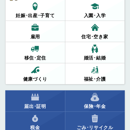
妊娠･出産･子育て
入園･入学
雇用
住宅･空き家
移住･定住
婚活･結婚
健康づくり
福祉･介護
届出･証明
保険･年金
税金
ごみ･リサイクル