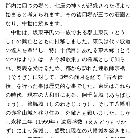
郡内に四つの郷と、七座の神々が記録された頃より
始まると考えられます。その後四郷が三つの荘園と
なり、中世に続きます。
中世は、坂東平氏の一族である郡上東氏（とう
し）の興亡とともに推移しました。東氏は代々歌道
の達人を輩出し、特に十代目にあたる東常縁（とう
のつねより）は「古今和歌集」の権威として知ら
れ、奥義を受けるため、都から訪れた連歌師宗祇
（そうぎ）に対して、3年の歳月を経て「古今伝
授」を行った事は歴史的な事でした。東氏はこれら
の時代、現在の大和町にある、阿千葉城（あちばじ
ょう）、篠脇城（しのわきじょう）、そして八幡町
の赤谷山城と移り住み、外敵とも戦いました。しか
し永禄二年（1559年）遠藤盛数（えんどうもりか
ず）により落城し、盛数は現在の八幡城を築きまし