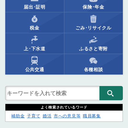
届出･証明
保険･年金
税金
ごみ･リサイクル
上･下水道
ふるさと寄附
公共交通
各種相談
よく検索されているワード
補助金
子育て
婚活
市への意見等
職員募集