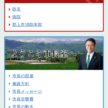
防災
病院
郡上市消防本部
市長の部屋
施政方針
市長メッセージ
市長交際費
市長の動き