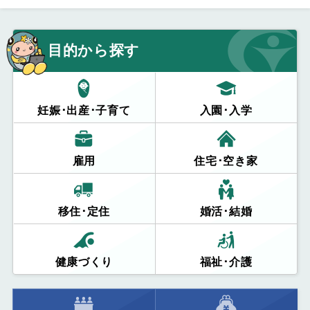
目的から探す
妊娠･出産･子育て
入園･入学
雇用
住宅･空き家
移住･定住
婚活･結婚
健康づくり
福祉･介護