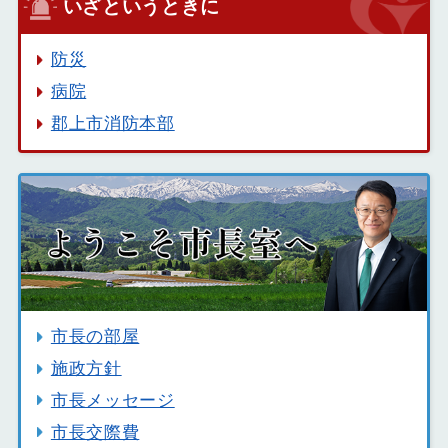
いざというときに
防災
病院
郡上市消防本部
市長の部屋
施政方針
市長メッセージ
市長交際費