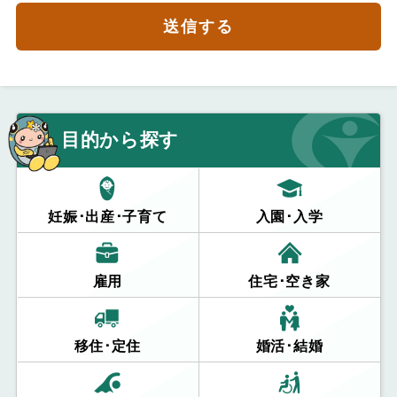
送信する
目的から探す
妊娠･出産･子育て
入園･入学
雇用
住宅･空き家
移住･定住
婚活･結婚