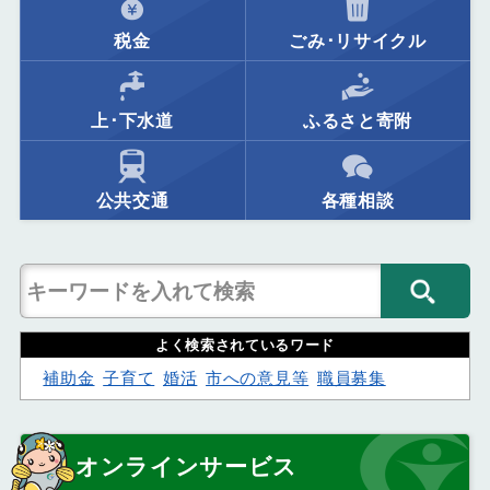
税金
ごみ･リサイクル
上･下水道
ふるさと寄附
公共交通
各種相談
よく検索されているワード
補助金
子育て
婚活
市への意見等
職員募集
オンラインサービス