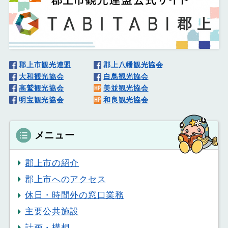
郡上市観光連盟
郡上八幡観光協会
大和観光協会
白鳥観光協会
高鷲観光協会
美並観光協会
明宝観光協会
和良観光協会
メニュー
郡上市の紹介
郡上市へのアクセス
休日・時間外の窓口業務
主要公共施設
計画・構想