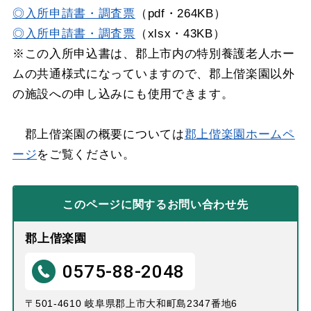
◎入所申請書・調査票
（pdf・264KB）
◎入所申請書・調査票
（xlsx・43KB）
※この入所申込書は、郡上市内の特別養護老人ホー
ムの共通様式になっていますので、郡上偕楽園以外
の施設への申し込みにも使用できます。
郡上偕楽園の概要については
郡上偕楽園ホームペ
ージ
をご覧ください。
このページに関する
お問い合わせ先
郡上偕楽園
0575-88-2048
〒501-4610 岐阜県郡上市大和町島2347番地6