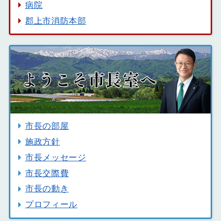
病院
郡上市消防本部
市長の部屋
施政方針
市長メッセージ
市長交際費
市長の動き
プロフィール