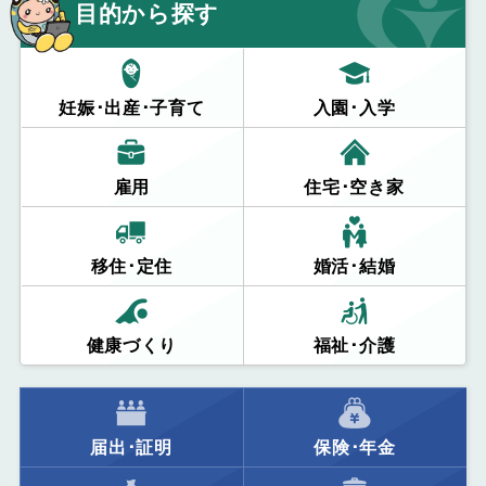
目的から探す
妊娠･出産･子育て
入園･入学
雇用
住宅･空き家
移住･定住
婚活･結婚
健康づくり
福祉･介護
届出･証明
保険･年金