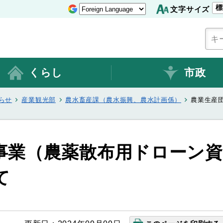
標
文字サイズ
くらし
市政
らせ
産業観光部
農水畜産課（農水振興、農水計画係）
農業生産
事業（農薬散布用ドローン資
て