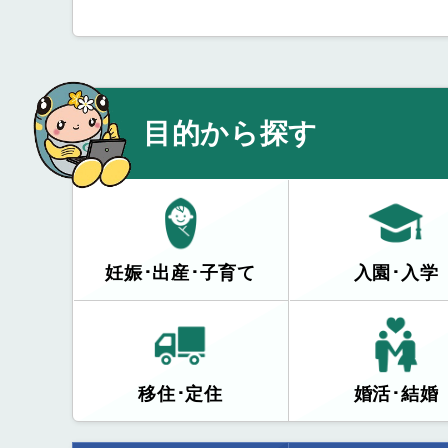
目的から探す
妊娠･出産･子育て
入園･入学
移住･定住
婚活･結婚