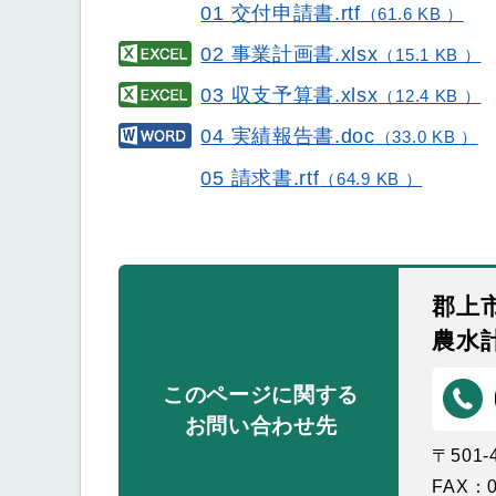
01 交付申請書.rtf
（61.6 KB ）
02 事業計画書.xlsx
（15.1 KB ）
03 収支予算書.xlsx
（12.4 KB ）
04 実績報告書.doc
（33.0 KB ）
05 請求書.rtf
（64.9 KB ）
郡上
農水
このページに関する
お問い合わせ先
〒501
FAX：0