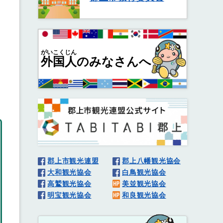
がいこくじん
外国人
のみなさんへ
郡上市観光連盟
郡上八幡観光協会
大和観光協会
白鳥観光協会
高鷲観光協会
美並観光協会
明宝観光協会
和良観光協会