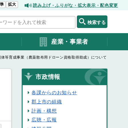
準
拡大
読み上げ・ふりがな・拡大表示・配色変更
検索する
産業・事業者
団体等育成事業（農薬散布用ドローン資格取得助成）について
市政情報
各課からのお知らせ
郡上市の組織
計画・構想
広聴・広報