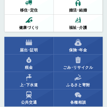
移住･定住
婚活･結婚
健康づくり
福祉･介護
届出･証明
保険･年金
税金
ごみ･リサイクル
上･下水道
ふるさと寄附
公共交通
各種相談