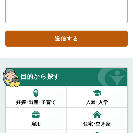
送信する
目的から探す
妊娠･出産･子育て
入園･入学
雇用
住宅･空き家