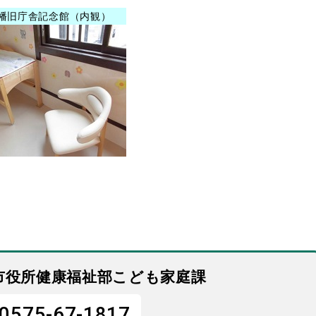
幡旧庁舎記念館（内観）
市役所健康福祉部こども家庭課
0575-67-1817