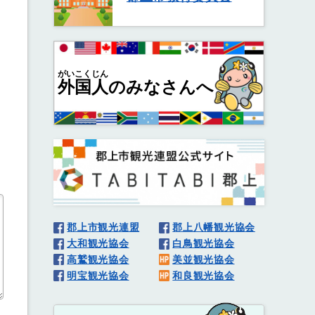
がいこくじん
外国人
のみなさんへ
郡上市観光連盟
郡上八幡観光協会
大和観光協会
白鳥観光協会
高鷲観光協会
美並観光協会
明宝観光協会
和良観光協会