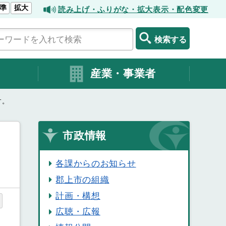
準
拡大
読み上げ・ふりがな・拡大表示・配色変更
検索する
産業・事業者
す。
市政情報
各課からのお知らせ
郡上市の組織
計画・構想
広聴・広報