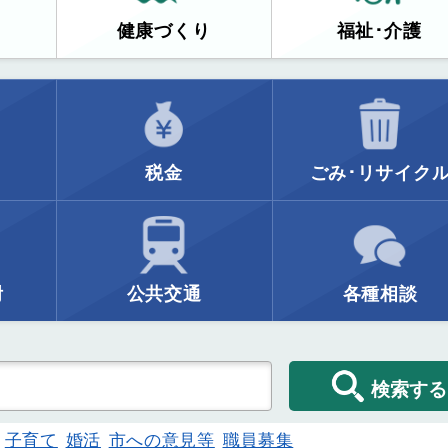
健康づくり
福祉･介護
税金
ごみ･リサイク
附
公共交通
各種相談
検索する
子育て
婚活
市への意見等
職員募集