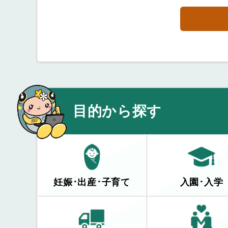
目的から探す
妊娠･出産･子育て
入園･入学