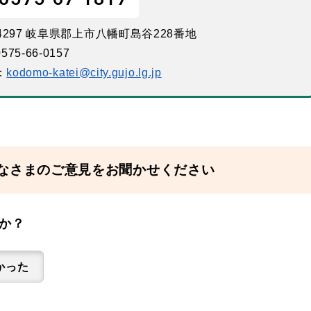
-4297 岐阜県郡上市八幡町島谷228番地
575-66-0157
：
kodomo-katei@city.gujo.lg.jp
なさまのご意見をお聞かせください
か？
かった