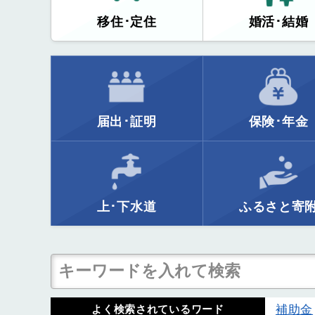
移住･定住
婚活･結婚
届出･証明
保険･年金
上･下水道
ふるさと寄
補助金
よく検索されているワード