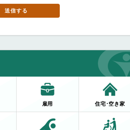
送信する
雇用
住宅･空き家