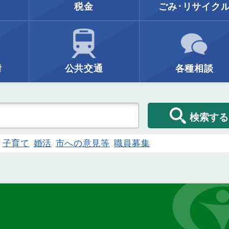
税金
ごみ･リサイク
附
公共交通
各種相談
検索する
子育て
婚活
市への意見等
職員募集