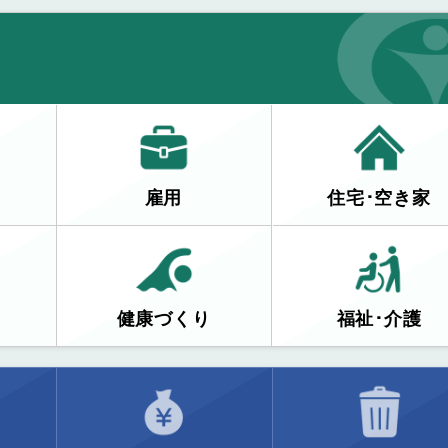
雇用
住宅･空き家
健康づくり
福祉･介護