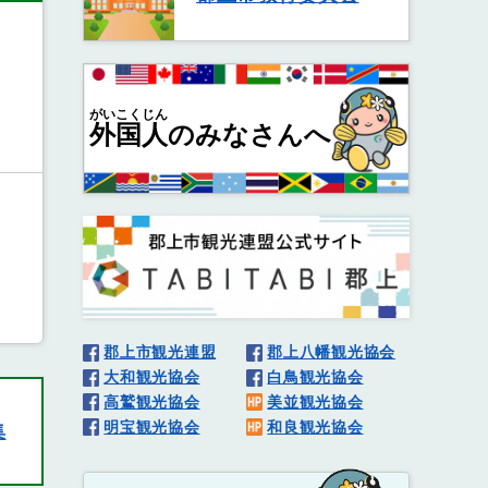
がいこくじん
外国人
のみなさんへ
郡上市観光連盟
郡上八幡観光協会
大和観光協会
白鳥観光協会
高鷲観光協会
美並観光協会
明宝観光協会
和良観光協会
集