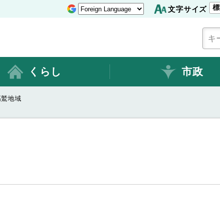
標
文字サイズ
くらし
市政
高鷲地域