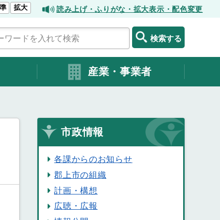
準
拡大
読み上げ・ふりがな・拡大表示・配色変更
検索する
産業・事業者
市政情報
各課からのお知らせ
郡上市の組織
計画・構想
広聴・広報