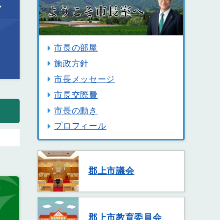
ル
市長の部屋
施政方針
市長メッセージ
市長交際費
市長の動き
プロフィール
郡上市議会
郡上市教育委員会