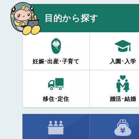
目的から探す
妊娠･出産･子育て
入園･入学
移住･定住
婚活･結婚