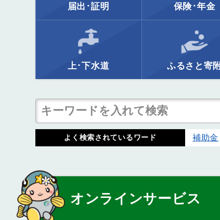
届出･証明
保険･年金
上･下水道
ふるさと寄
補助金
よく検索されているワード
オンラインサービス