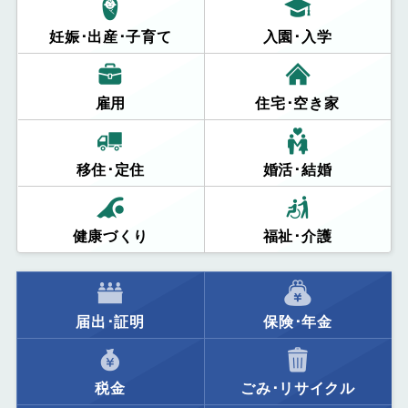
妊娠･出産･子育て
入園･入学
雇用
住宅･空き家
移住･定住
婚活･結婚
健康づくり
福祉･介護
届出･証明
保険･年金
税金
ごみ･リサイクル