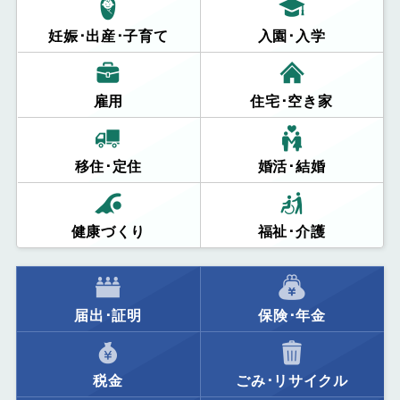
妊娠･出産･子育て
入園･入学
雇用
住宅･空き家
移住･定住
婚活･結婚
健康づくり
福祉･介護
届出･証明
保険･年金
税金
ごみ･リサイクル