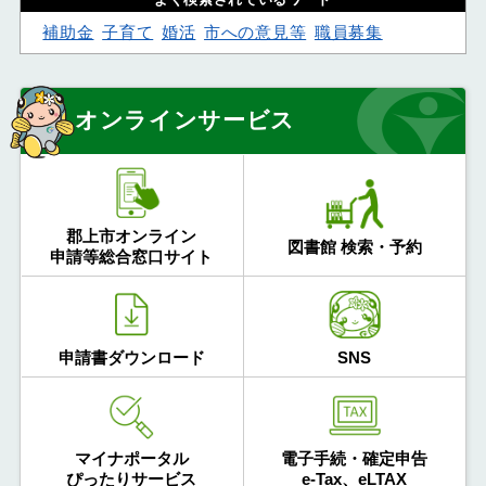
補助金
子育て
婚活
市への意見等
職員募集
オンラインサービス
郡上市オンライン
図書館 検索・予約
申請等総合窓口サイト
申請書ダウンロード
SNS
マイナポータル
電子手続・確定申告
ぴったりサービス
e-Tax、eLTAX