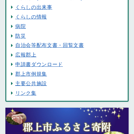
くらしの出来事
くらしの情報
病院
防災
自治会等配布文書・回覧文書
広報郡上
申請書ダウンロード
郡上市例規集
主要公共施設
リンク集