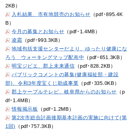
2KB）
入札結果、市有地競売のお知らせ
（pdf･895.4K
B）
今月の募集とお知らせ
（pdf･1.4MB）
凌霜
（pdf･993.3KB）
地域包括支援センターだより、ゆったり健康にな
ろう ウォーキングマップ配布中
（pdf･651.3KB）
明宝ジビエ、郡上未来通信
（pdf･828.2KB）
パブリックコメントの募集(健康福祉部・建設
部)、令和3年度宝くじ助成事業
（pdf･335.0KB）
郡上ケーブルテレビ、岐阜県からのお知らせ
（p
df･1.4MB）
情報掲示板
（pdf･1.2MB）
第2次市総合計画後期基本計画の実施に向けて(第
1回)
（pdf･757.3KB）