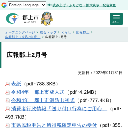
読み上げ・ふりがな・拡大表示・配色変更
メニュー
オープニングページ
総合トップ
くらし
広報郡上
広報郡上（令和3年度）
広報郡上2月号
広報郡上2月号
更新日：2022年01月31日
表紙
（pdf･788.3KB）
令和4年 郡上市成人式
（pdf･4.2MB）
令和4年 郡上市消防出初式
（pdf･777.4KB）
消費者行政情報「送り付け行為にご用心」
（pdf･
493.7KB）
市県民税申告と所得税確定申告の受付
（pdf･355.