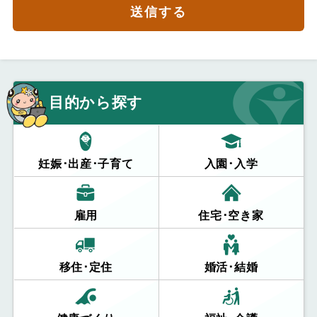
送信する
目的から探す
妊娠･出産･子育て
入園･入学
雇用
住宅･空き家
移住･定住
婚活･結婚