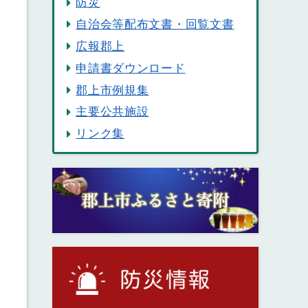
防災
自治会等配布文書・回覧文書
広報郡上
.
申請書ダウンロード
郡上市例規集
主要公共施設
リンク集