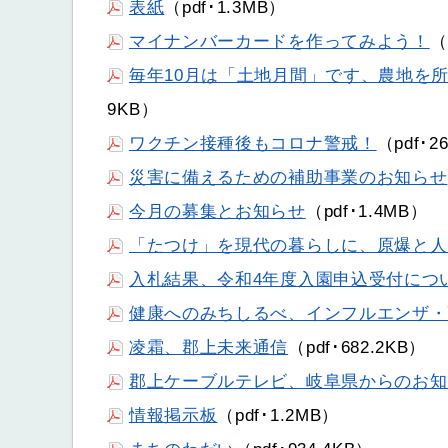
表紙
（pdf･1.3MB）
マイナンバーカードを作ってみよう！
（
毎年10月は「土地月間」です、農地を
9KB）
ワクチン接種後もコロナ警戒！
（pdf･2
災害に備えるための補助事業のお知らせ
今月の募集とお知らせ
（pdf･1.4MB）
「たつけ」を現代の暮らしに、原爆と人
入札結果、令和4年度入園申込受付につ
健康へのみちしるべ、インフルエンザ・
凌霜、郡上未来通信
（pdf･682.2KB）
郡上ケーブルテレビ、岐阜県からのお知
情報掲示板
（pdf･1.2MB）