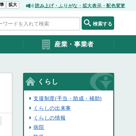
準
拡大
読み上げ・ふりがな・拡大表示・配色変更
検索する
産業・事業者
くらし
支援制度(手当・助成・補助)
くらしの出来事
くらしの情報
病院