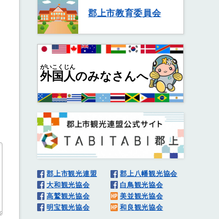
郡上市教育委員会
がいこくじん
外国人
のみなさんへ
郡上市観光連盟
郡上八幡観光協会
大和観光協会
白鳥観光協会
高鷲観光協会
美並観光協会
明宝観光協会
和良観光協会