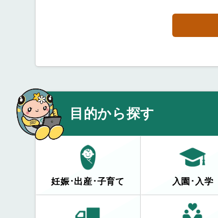
目的から探す
妊娠･出産･子育て
入園･入学