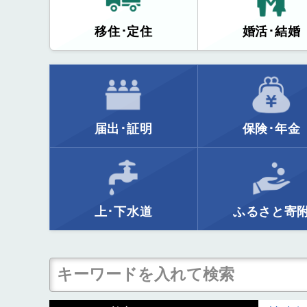
移住･定住
婚活･結婚
届出･証明
保険･年金
上･下水道
ふるさと寄