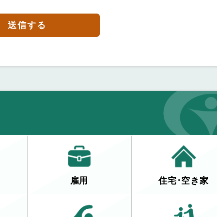
送信する
雇用
住宅･空き家