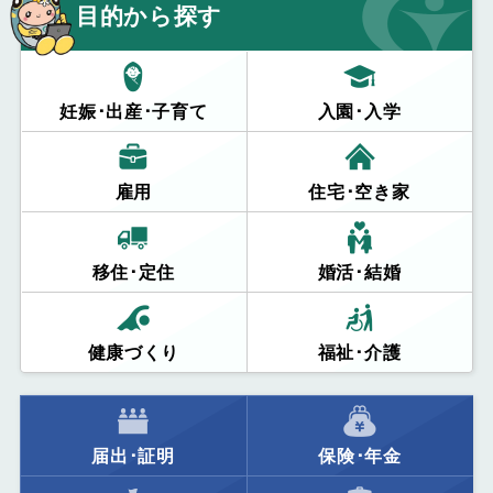
目的から探す
妊娠･出産･子育て
入園･入学
雇用
住宅･空き家
移住･定住
婚活･結婚
健康づくり
福祉･介護
届出･証明
保険･年金