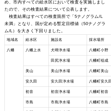
め、市内すべての給水区において検査を実施しまし
たので、その検査結果について公表します。
検査結果はすべての検査箇所で「5ナノグラム/L
未満」となり、国が定める暫定目標値（50ナノグラ
ム/L）を大きく下回りました。
地域名
給水区
施設名
採水場所
八幡
八幡上水
犬啼浄水場
八幡町小野
田尻浄水場
八幡町稲成
美山
美山浄水場
八幡町美山
安久田
安久田浄水場
八幡町安久
初音
初音浄水場
八幡町初音
市島
市島浄水場
八幡町市島