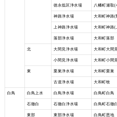
徳永低区浄水場
八幡町瀬取(
神路浄水場
大和町神路(
上神路浄水場
大和町神路(
落部浄水場
大和町落部
北
大間見浄水場
大和町大間
小間見浄水場
大和町小間
東
栗巣浄水場
大和町栗巣
古道浄水場
大和町牧
白鳥
白鳥上水
白鳥浄水場
白鳥町白鳥
石徹白
石徹白浄水場
白鳥町石徹
東部
東部浄水場
白鳥町恩地