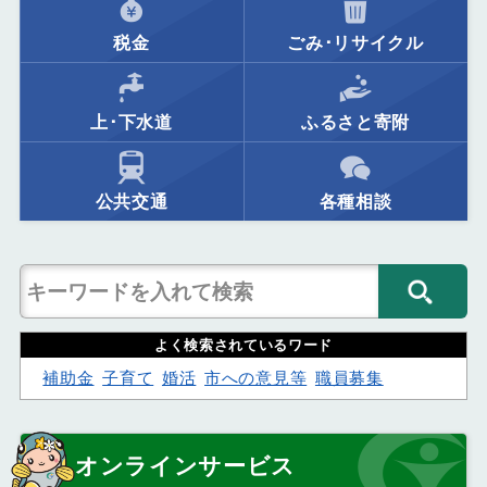
税金
ごみ･リサイクル
上･下水道
ふるさと寄附
公共交通
各種相談
よく検索されているワード
補助金
子育て
婚活
市への意見等
職員募集
オンラインサービス