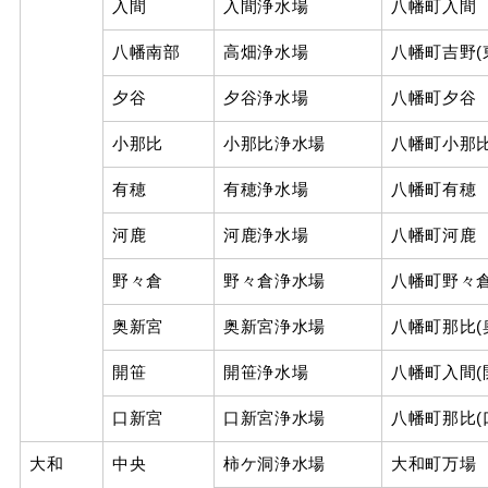
入間
入間浄水場
八幡町入間
八幡南部
高畑浄水場
八幡町吉野(
夕谷
夕谷浄水場
八幡町夕谷
小那比
小那比浄水場
八幡町小那
有穂
有穂浄水場
八幡町有穂
河鹿
河鹿浄水場
八幡町河鹿
野々倉
野々倉浄水場
八幡町野々
奥新宮
奥新宮浄水場
八幡町那比(
開笹
開笹浄水場
八幡町入間(
口新宮
口新宮浄水場
八幡町那比(
大和
中央
柿ケ洞浄水場
大和町万場