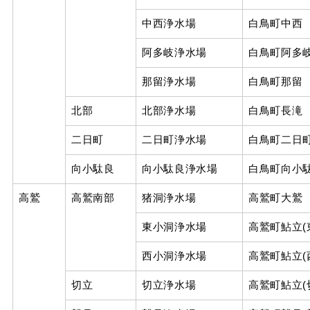
中西浄水場
白鳥町中西
阿多岐浄水場
白鳥町阿多
那留浄水場
白鳥町那留
北部
北部浄水場
白鳥町長滝
二日町
二日町浄水場
白鳥町二日
向小駄良
向小駄良浄水場
白鳥町向小
高鷲
高鷲南部
猪洞浄水場
高鷲町大鷲
東小洞浄水場
高鷲町鮎立(
西小洞浄水場
高鷲町鮎立(
切立
切立浄水場
高鷲町鮎立(