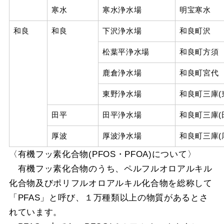
寒水
寒水浄水場
明宝寒水
和良
和良
下沢浄水場
和良町沢
松葉平浄水場
和良町方須
鹿倉浄水場
和良町宮代
東野浄水場
和良町三庫(
田平
田平浄水場
和良町三庫(
厚波
厚波浄水場
和良町三庫(
〈有機フッ素化合物(PFOS・PFOA)について〉
有機フッ素化合物のうち、ペルフルオロアルキル
化合物及びポリフルオロアルキル化合物を総称して
「PFAS」と呼び、１万種類以上の物質があるとさ
れています。