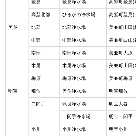
鷲見
鷲見浄水場
高鷲町鷲見(
高鷲北部
ひるがの浄水場
高鷲町鷲見(
美並
北部
北部浄水場
美並町山田(
中部
中部浄水場
美並町白山(
南部
南部浄水場
美並町大原
木尾
木尾浄水場
美並町上田(
梅原
梅原浄水場
美並町梅原
明宝
畑佐
奥住浄水場
明宝畑佐
二間手
気良浄水場
明宝大谷
二間手浄水場
明宝二間手
小川
小川浄水場
明宝小川