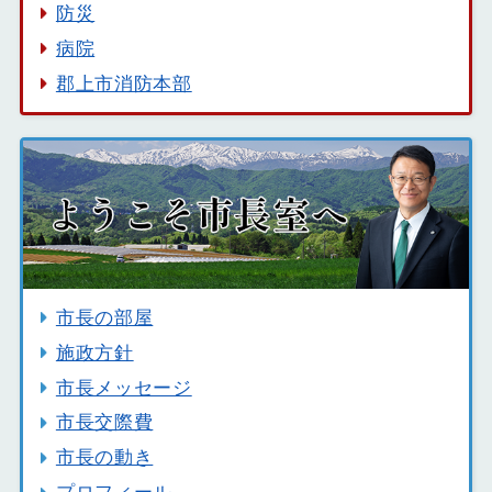
防災
病院
郡上市消防本部
市長の部屋
施政方針
市長メッセージ
市長交際費
市長の動き