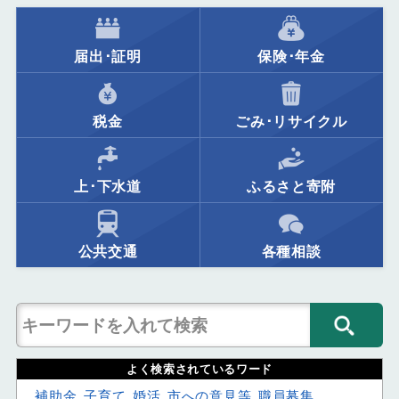
届出･証明
保険･年金
税金
ごみ･リサイクル
上･下水道
ふるさと寄附
公共交通
各種相談
よく検索されているワード
補助金
子育て
婚活
市への意見等
職員募集