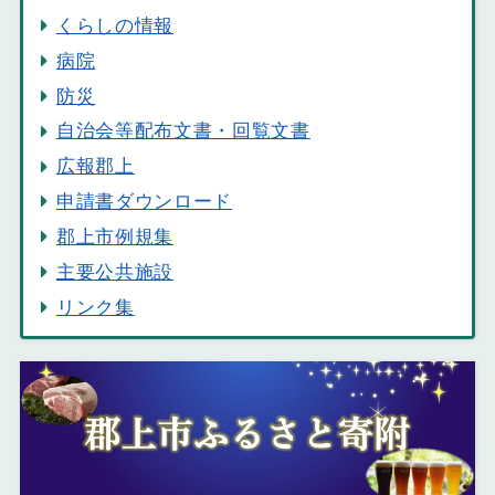
くらしの情報
病院
防災
自治会等配布文書・回覧文書
広報郡上
申請書ダウンロード
郡上市例規集
主要公共施設
リンク集