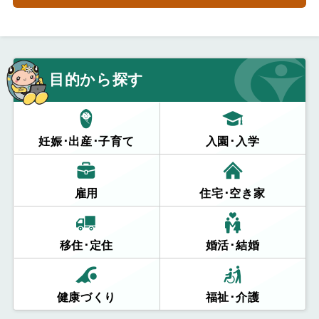
目的から探す
妊娠･出産･子育て
入園･入学
雇用
住宅･空き家
移住･定住
婚活･結婚
健康づくり
福祉･介護