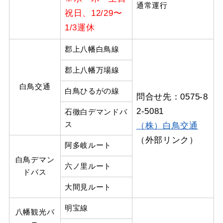
通常運行
祝日、12/29〜
1/3運休
郡上八幡白鳥線
郡上八幡万場線
白鳥交通
白鳥ひるがの線
問合せ先：0575-8
2-5081
石徹白デマンドバ
ス
（株）白鳥交通
（外部リンク）
阿多岐ルート
白鳥デマン
六ノ里ルート
ドバス
大間見ルート
明宝線
八幡観光バ