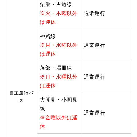
栗巣・古道線
※火・木曜以外
通常運行
は運休
神路線
※月・水曜以外
通常運行
は運休
落部・場皿線
※月・水曜以外
通常運行
は運休
自主運行バ
大間見・小間見
ス
線
通常運行
※金曜以外は運
休