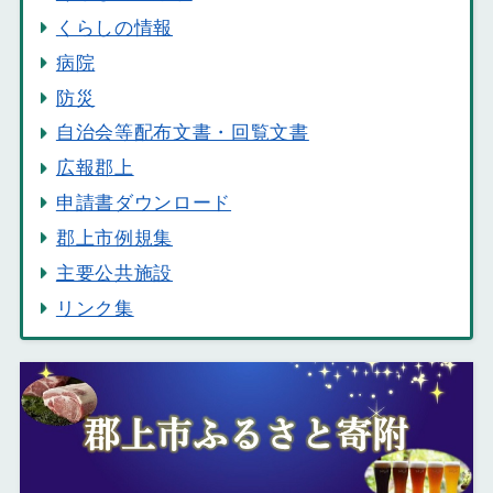
くらしの情報
病院
防災
自治会等配布文書・回覧文書
広報郡上
申請書ダウンロード
郡上市例規集
主要公共施設
リンク集