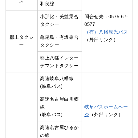
ス
和良線
小那比・美並乗合
問合せ先：0575-67-
タクシー
0577
（有）八幡観光バス
郡上タクシ
亀尾島・有坂乗合
（外部リンク）
ー
タクシー
郡上八幡インター
デマンドタクシー
高速岐阜八幡線
(岐阜バス)
高速名古屋白川郷
線
岐阜バスホームペー
(岐阜バス)
ジ
（外部リンク）
高速名古屋ひるが
の線