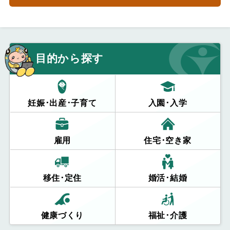
目的から探す
妊娠･出産･子育て
入園･入学
雇用
住宅･空き家
移住･定住
婚活･結婚
健康づくり
福祉･介護