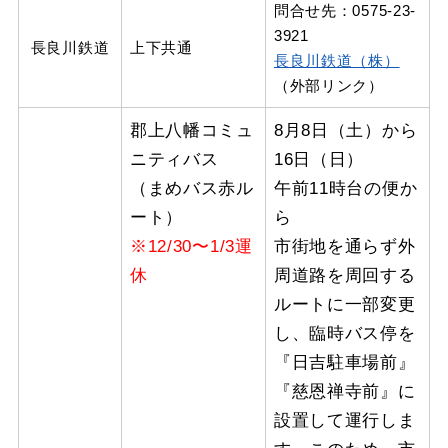
問合せ先：0575-23-
3921
長良川鉄道
上下共通
長良川鉄道（株）
（外部リンク）
郡上八幡コミュ
8月8日（土）から
ニティバス
16日（日）
（まめバス赤ル
午前11時台の便か
ート）
ら
※12/30〜1/3運
市街地を通らず外
休
周道路を周回する
ルートに一部変更
し、臨時バス停を
『日吉駐車場前』
『慈恩禅寺前』に
設置して運行しま