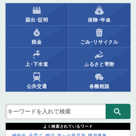
届出･証明
保険･年金
税金
ごみ･リサイクル
上･下水道
ふるさと寄附
公共交通
各種相談
よく検索されているワード
補助金
子育て
婚活
市への意見等
職員募集