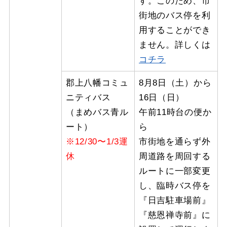
す。このため、市
街地のバス停を利
用することができ
ません。詳しくは
コチラ
郡上八幡コミュ
8月8日（土）から
ニティバス
16日（日）
（まめバス青ル
午前11時台の便か
ート）
ら
※12/30〜1/3運
市街地を通らず外
休
周道路を周回する
ルートに一部変更
し、臨時バス停を
『日吉駐車場前』
『慈恩禅寺前』に