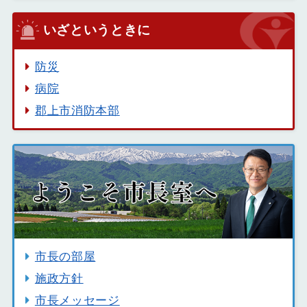
いざというときに
防災
病院
郡上市消防本部
市長の部屋
施政方針
市長メッセージ