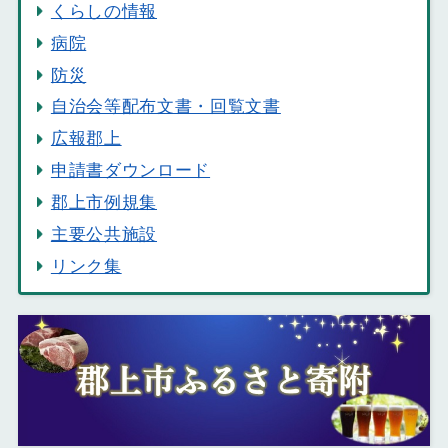
くらしの情報
病院
防災
自治会等配布文書・回覧文書
広報郡上
申請書ダウンロード
郡上市例規集
主要公共施設
リンク集