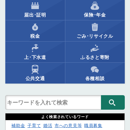
届出･証明
保険･年金
税金
ごみ･リサイクル
上･下水道
ふるさと寄附
公共交通
各種相談
よく検索されているワード
補助金
子育て
婚活
市への意見等
職員募集