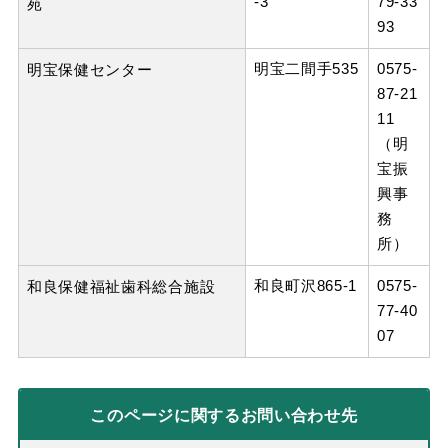
-3
79-33
苑
93
明宝二間手535
0575-
明宝保健センター
87-21
11
（明
宝振
興事
務
所）
和良町沢865-1
0575-
和良保健福祉歯科総合施設
77-40
07
このページに関する
お問い合わせ先