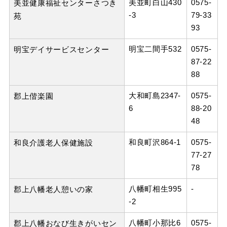
美並町白山430
0575-
美並健康福祉センターさつき
-3
79-33
苑
93
明宝二間手532
0575-
明宝デイサービスセンター
87-22
88
大和町島2347-
0575-
郡上偕楽園
6
88-20
48
和良町沢864-1
0575-
和良介護老人保健施設
77-27
78
八幡町相生995
-
郡上八幡老人憩いの家
-2
八幡町小那比6
0575-
郡上八幡おなび生きがいセン