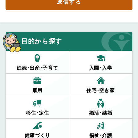
送信する
目的から探す
妊娠･出産･子育て
入園･入学
雇用
住宅･空き家
移住･定住
婚活･結婚
健康づくり
福祉･介護