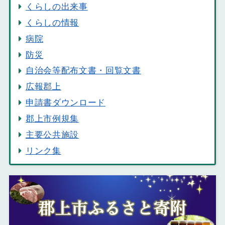
くらしの出来事
くらしの情報
病院
防災
自治会等配布文書・回覧文書
広報郡上
申請書ダウンロード
郡上市例規集
主要公共施設
リンク集