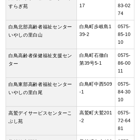
17
83-02
すらぎ苑
74
白鳥町歩岐島1
0575-
白鳥北部高齢者福祉センター
39-2
85-10
いやしの里白山
10
白鳥町石徹白
0575-
白鳥高齢者保健福祉支援セン
第39号5-1
86-00
ター
11
白鳥町中西509
0575-
白鳥東部高齢者福祉センター
-1
84-30
いやしの里白尾
10
高鷲町大鷲201
0575-
高鷲デイサービスセンターこ
-2
72-64
ぶし苑
81