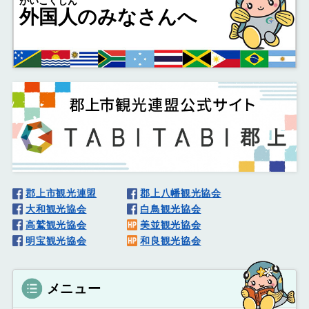
がいこくじん
外国人
のみなさんへ
郡上市観光連盟
郡上八幡観光協会
大和観光協会
白鳥観光協会
高鷲観光協会
美並観光協会
明宝観光協会
和良観光協会
メニュー