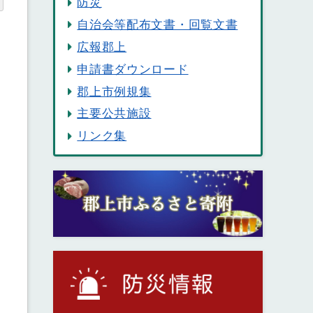
防災
自治会等配布文書・回覧文書
広報郡上
申請書ダウンロード
郡上市例規集
主要公共施設
リンク集