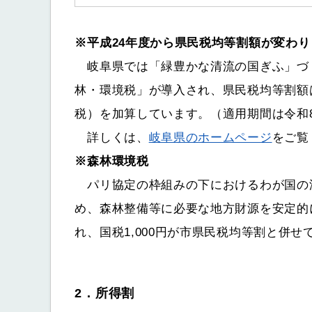
※平成24年度から県民税均等割額が変わり
岐阜県では「緑豊かな清流の国ぎふ」づく
林・環境税」が導入され、県民税均等割額は現
税）を加算しています。（適用期間は令和
詳しくは、
岐阜県のホームページ
をご覧
※
森林環境税
パリ協定の枠組みの下におけるわが国の
め、森林整備等に必要な地方財源を安定的
れ、国税1,000円が市県民税均等割と併せ
2．所得割