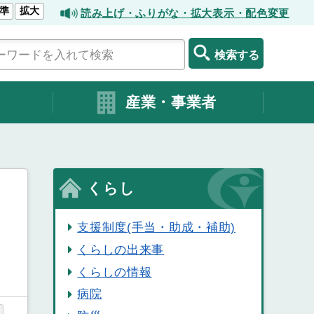
準
拡大
読み上げ・ふりがな・拡大表示・配色変更
検索する
産業・事業者
くらし
支援制度(手当・助成・補助)
くらしの出来事
くらしの情報
病院