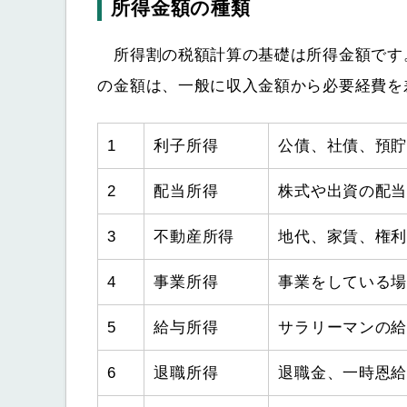
所得金額の種類
所得割の税額計算の基礎は所得金額です。
の金額は、一般に収入金額から必要経費を
1
利子所得
公債、社債、預
2
配当所得
株式や出資の配
3
不動産所得
地代、家賃、権
4
事業所得
事業をしている
5
給与所得
サラリーマンの
6
退職所得
退職金、一時恩