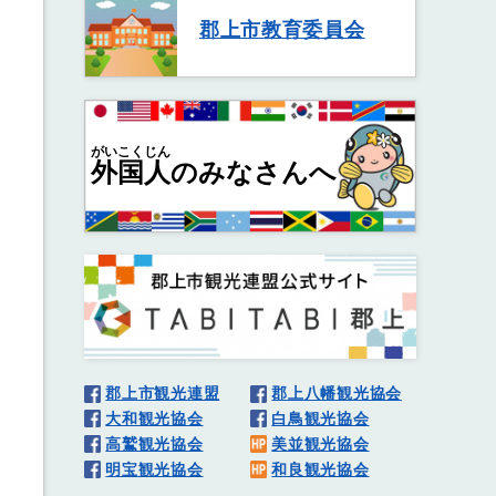
郡上市教育委員会
がいこくじん
外国人
のみなさんへ
郡上市観光連盟
郡上八幡観光協会
大和観光協会
白鳥観光協会
高鷲観光協会
美並観光協会
明宝観光協会
和良観光協会