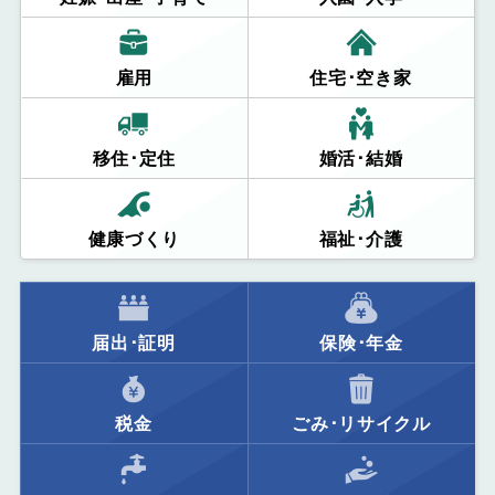
雇用
住宅･空き家
移住･定住
婚活･結婚
健康づくり
福祉･介護
届出･証明
保険･年金
税金
ごみ･リサイクル