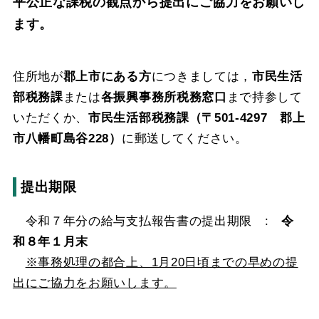
平公正な課税の観点から提出にご協力をお願いし
ます。
住所地が
郡上市にある方
につきましては，
市民生活
部税務課
または
各振興事務所税務窓口
まで持参して
いただくか、
市民生活
部税務課（〒501-4297 郡上
市八幡町島谷228）
に郵送してください。
提出期限
令和７年分の給与支払報告書の提出期限 :
令
和８年１月末
※事務処理の都合上、1月20日頃までの早めの提
出にご協力をお願いします。