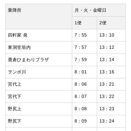
乗降所
月・火・金曜日
1便
2便
四軒家 発
7：55
13：10
東洞笠垣内
7：57
13：12
鹿倉ひまわりプラザ
7：59
13：14
ヲンボ川
8：01
13：16
宮代上
8：06
13：21
宮代下
8：07
13：22
野尻上
8：08
13：23
野尻下
8：09
13：24