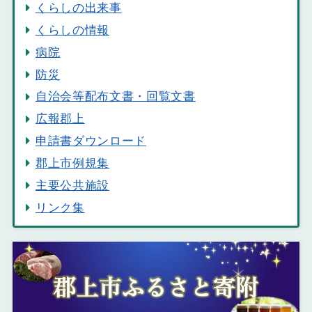
くらしの出来事
くらしの情報
病院
防災
自治会等配布文書・回覧文書
広報郡上
申請書ダウンロード
郡上市例規集
主要公共施設
リンク集