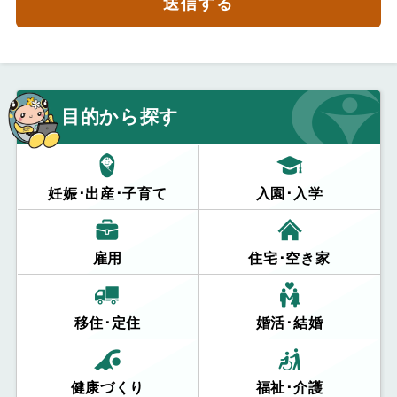
送信する
目的から探す
妊娠･出産･子育て
入園･入学
雇用
住宅･空き家
移住･定住
婚活･結婚
健康づくり
福祉･介護