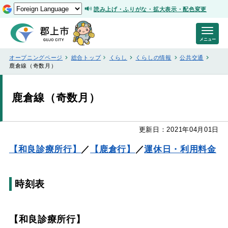
読み上げ・ふりがな・拡大表示・配色変更
メニュー
オープニングページ
総合トップ
くらし
くらしの情報
公共交通
鹿倉線（奇数月）
鹿倉線（奇数月）
更新日：2021年04月01日
【和良診療所行】
／
【鹿倉行】
／
運休日・利用料金
時刻表
【和良診療所行】