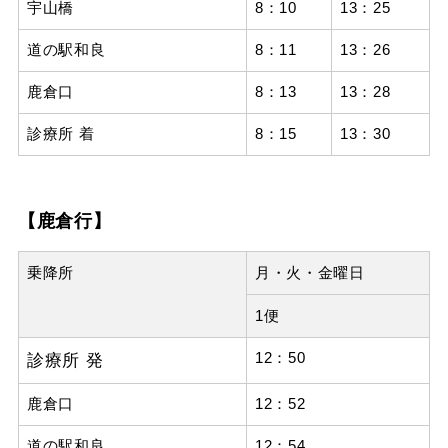
宇山橋
8：10
13：25
道の駅和良
8：11
13：26
鹿倉口
8：13
13：28
診療所 着
8：15
13：30
【鹿倉行】
乗降所
月・火・金曜日
1便
診療所 発
12：50
鹿倉口
12：52
道の駅和良
12：54