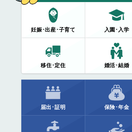
妊娠･出産･子育て
入園･入学
移住･定住
婚活･結婚
届出･証明
保険･年金