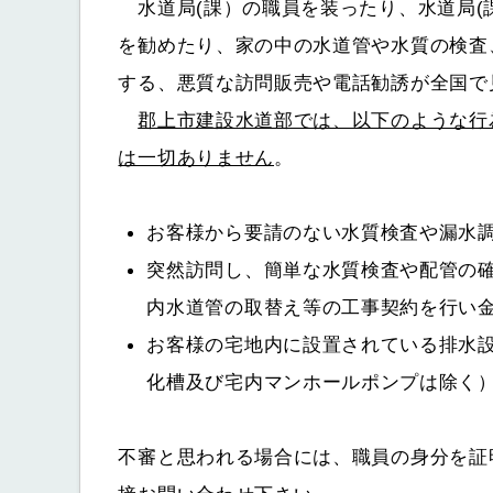
水道局(課）の職員を装ったり、水道局(
を勧めたり、家の中の水道管や水質の検査
する、悪質な訪問販売や電話勧誘が全国で
郡上市建設水道部では、以下のような行
は一切ありません
。
お客様から要請のない水質検査や漏水
突然訪問し、簡単な水質検査や配管の
内水道管の取替え等の工事契約を行い
お客様の宅地内に設置されている排水
化槽及び宅内マンホールポンプは除く
不審と思われる場合には、職員の身分を証