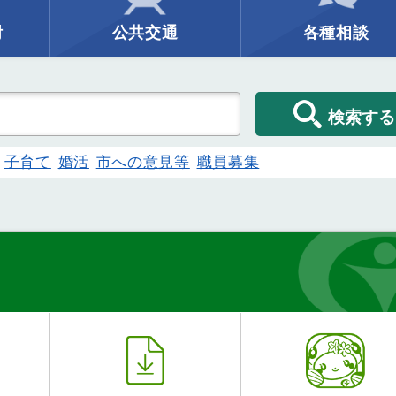
附
公共交通
各種相談
検索する
子育て
婚活
市への意見等
職員募集