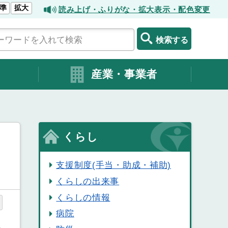
準
拡大
読み上げ・ふりがな・拡大表示・配色変更
検索する
産業・事業者
くらし
支援制度(手当・助成・補助)
くらしの出来事
くらしの情報
病院