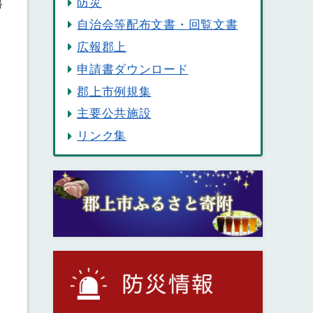
防災
掃
自治会等配布文書・回覧文書
広報郡上
申請書ダウンロード
郡上市例規集
主要公共施設
リンク集