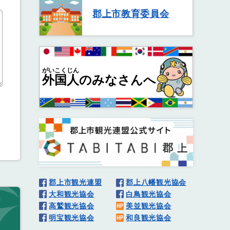
郡上市教育委員会
がいこくじん
外国人
のみなさんへ
郡上市観光連盟
郡上八幡観光協会
大和観光協会
白鳥観光協会
高鷲観光協会
美並観光協会
明宝観光協会
和良観光協会