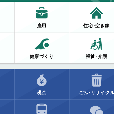
雇用
住宅･空き家
健康づくり
福祉･介護
税金
ごみ･リサイク