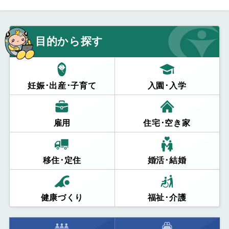
目的から探す
妊娠･出産･子育て
入園･入学
雇用
住宅･空き家
移住･定住
婚活･結婚
健康づくり
福祉･介護