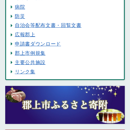
病院
防災
自治会等配布文書・回覧文書
広報郡上
申請書ダウンロード
郡上市例規集
主要公共施設
リンク集