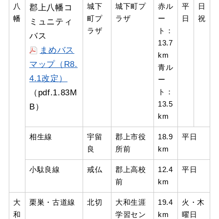
八
郡上八幡コ
城下
城下町プ
赤ル
平
日
幡
町プ
ラザ
ー
日
祝
ミュニティ
ラザ
ト：
バス
13.7
まめバス
km
マップ（R8.
青ル
4.1改定）
ー
（pdf.1.83M
ト：
13.5
B）
km
相生線
宇留
郡上市役
18.9
平日
良
所前
km
小駄良線
戒仏
郡上高校
12.4
平日
前
km
大
栗巣・古道線
北切
大和生涯
19.4
火・木
和
学習セン
km
曜日