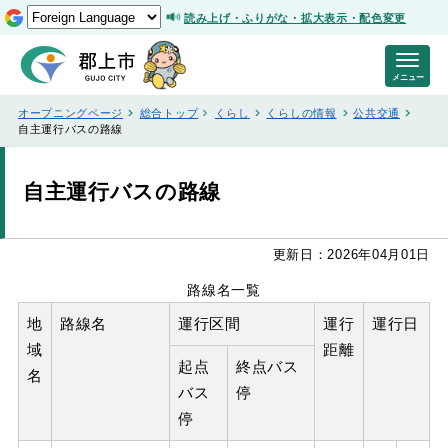
読み上げ・ふりがな・拡大表示・配色変更
メニュー
オープニングページ
総合トップ
くらし
くらしの情報
公共交通
自主運行バスの路線
自主運行バスの路線
更新日：2026年04月01日
路線名一覧
地
路線名
運行区間
運行
運行日
域
距離
起点
終点バス
名
バス
停
停