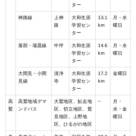
ター
神路線
上神
大和生涯
13.1
月・水
路
学習セン
km
曜日
ター
落部・場皿線
中坪
大和生涯
14.6
月・水
学習セン
km
曜日
ター
大間見・小間
清浄
大和生涯
17.2
金曜日
見線
寺
学習セン
km
ター
高
高鷲地域デマ
大鷲地区、鮎走地
−
月・
鷲
ンドバス
区、切立地区、鷲
水・金
見地区、上野地
曜日
区、ひるがの地区