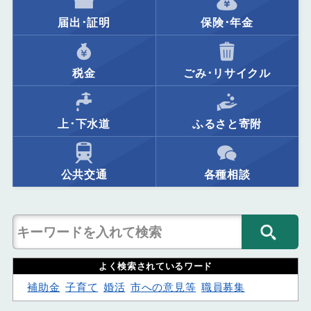
届出･証明
保険･年金
税金
ごみ･リサイクル
上･下水道
ふるさと寄附
公共交通
各種相談
よく検索されているワード
補助金
子育て
婚活
市への意見等
職員募集