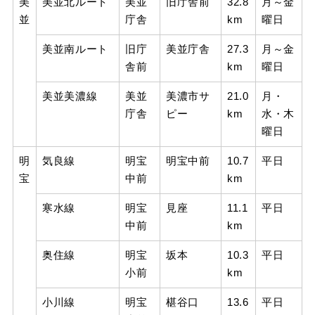
美
美並北ルート
美並
旧庁舎前
32.8
月～金
並
庁舎
km
曜日
美並南ルート
旧庁
美並庁舎
27.3
月～金
舎前
km
曜日
美並美濃線
美並
美濃市サ
21.0
月・
庁舎
ピー
km
水・木
曜日
明
気良線
明宝
明宝中前
10.7
平日
宝
中前
km
寒水線
明宝
見座
11.1
平日
中前
km
奥住線
明宝
坂本
10.3
平日
小前
km
小川線
明宝
椹谷口
13.6
平日