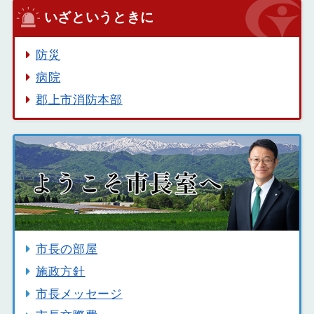
いざというときに
防災
病院
郡上市消防本部
市長の部屋
施政方針
市長メッセージ