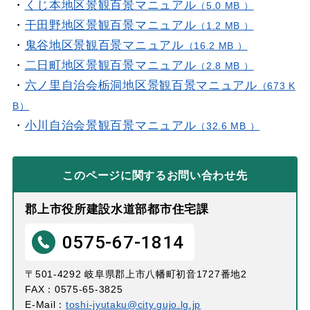
・
くじ本地区景観百景マニュアル
（5.0 MB ）
・
干田野地区景観百景マニュアル
（1.2 MB ）
・
鬼谷地区景観百景マニュアル
（16.2 MB ）
・
二日町地区景観百景マニュアル
（2.8 MB ）
・
六ノ里自治会栃洞地区景観百景マニュアル
（673 K
B）
・
小川自治会景観百景マニュアル
（32.6 MB ）
このページに関する
お問い合わせ先
郡上市役所建設水道部都市住宅課
0575-67-1814
〒501-4292 岐阜県郡上市八幡町初音1727番地2
FAX：0575-65-3825
E-Mail：
toshi-jyutaku@city.gujo.lg.jp