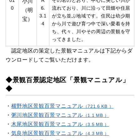
01
小川
R
その名のとおり、中心に美しい川が
0
6.
流れており、川に沿って田畑や住居
（明
3.1
が立ち並ぶ地域です。住民は幼少期
宝）
4
から川で遊び育つ中で深い愛着を持
ち、代々、川やその周辺の景観を守
ってきました。
認定地区の策定した景観マニュアルは下記からダ
ウンロードしてご覧いただけます。
◆景観百景認定地区「景観マニュアル」
◆
・
横野地区景観百景マニュアル
（721.6 KB ）
・
粥川地区景観百景マニュアル
（1.1 MB ）
・
木尾地区景観百景マニュアル
（3.5 MB ）
・
気良地区景観百景マニュアル
（4.3 MB ）