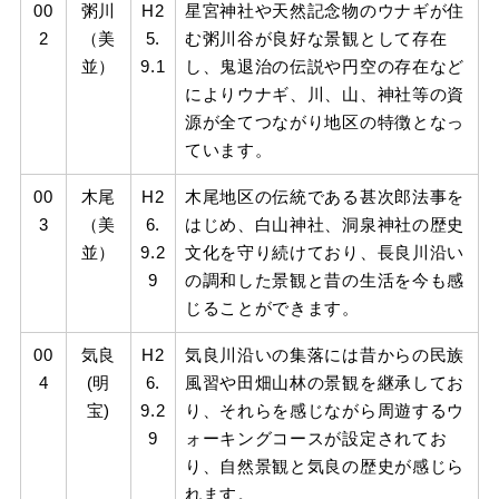
00
粥川
H2
星宮神社や天然記念物のウナギが住
2
（美
5.
む粥川谷が良好な景観として存在
並）
9.1
し、鬼退治の伝説や円空の存在など
によりウナギ、川、山、神社等の資
源が全てつながり地区の特徴となっ
ています。
00
木尾
H2
木尾地区の伝統である甚次郎法事を
3
（美
6.
はじめ、白山神社、洞泉神社の歴史
並）
9.2
文化を守り続けており、長良川沿い
9
の調和した景観と昔の生活を今も感
じることができます。
00
気良
H2
気良川沿いの集落には昔からの民族
4
(明
6.
風習や田畑山林の景観を継承してお
宝)
9.2
り、それらを感じながら周遊するウ
9
ォーキングコースが設定されてお
り、自然景観と気良の歴史が感じら
れます。