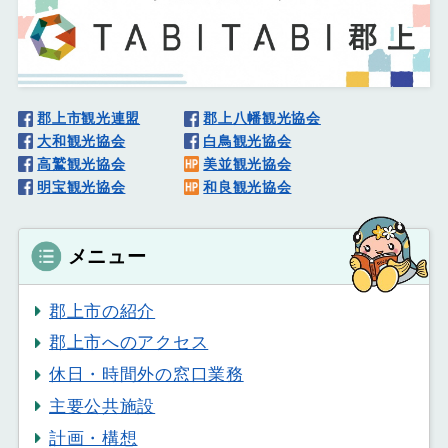
郡上市観光連盟
郡上八幡観光協会
大和観光協会
白鳥観光協会
高鷲観光協会
美並観光協会
明宝観光協会
和良観光協会
メニュー
郡上市の紹介
郡上市へのアクセス
休日・時間外の窓口業務
主要公共施設
計画・構想