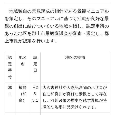
地域独自の景観形成の指針である景観マニュアル
を策定し、そのマニュアルに基づく活動が良好な景
観の創出に結びついている地域を指し、認定申請の
あった地区を郡上市景観審議会が審査・選定し、郡
上市長が認定を行います。
認
地区
認
地区の特徴
定
名
定
番
日
号
00
横野
H2
大久古神社や天然記念物のハザコが
1
（和
5.
住む和良川が良好な景観として存在
良）
9.1
し、河川改修の歴史を残す景観が特
徴的な地形に見受けられます。