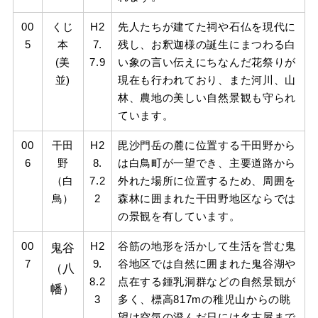
00
くじ
H2
先人たちが建てた祠や石仏を現代に
5
本
7.
残し、お釈迦様の誕生にまつわる白
(美
7.9
い象の言い伝えにちなんだ花祭りが
並)
現在も行われており、また河川、山
林、農地の美しい自然景観も守られ
ています。
00
干田
H2
毘沙門岳の麓に位置する干田野から
6
野
8.
は白鳥町が一望でき、主要道路から
（白
7.2
外れた場所に位置するため、周囲を
鳥）
2
森林に囲まれた干田野地区ならでは
の景観を有しています。
00
鬼谷
H2
谷筋の地形を活かして生活を営む鬼
7
9.
谷地区では自然に囲まれた鬼谷湖や
（八
8.2
点在する鍾乳洞群などの自然景観が
幡）
3
多く、標高817mの稚児山からの眺
望は空気の澄んだ日には名古屋まで