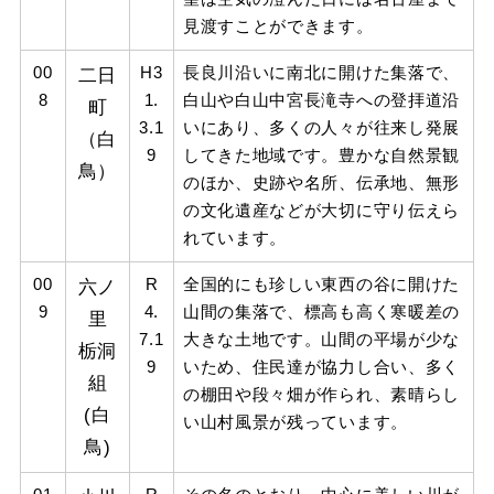
見渡すことができます。
00
二日
H3
長良川沿いに南北に開けた集落で、
8
1.
白山や白山中宮長滝寺への登拝道沿
町
3.1
いにあり、多くの人々が往来し発展
（白
9
してきた地域です。豊かな自然景観
鳥）
のほか、史跡や名所、伝承地、無形
の文化遺産などが大切に守り伝えら
れています。
00
六ノ
R
全国的にも珍しい東⻄の⾕に開けた
9
4.
⼭間の集落で、標⾼も⾼く寒暖差の
里
7.1
⼤きな⼟地です。⼭間の平場が少な
栃洞
9
いため、住民達が協⼒し合い、多く
組
の棚⽥や段々畑が作られ、素晴らし
(白
い⼭村⾵景が残っています。
鳥)