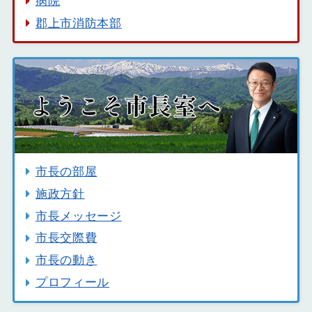
病院
郡上市消防本部
市長の部屋
施政方針
市長メッセージ
市長交際費
市長の動き
プロフィール