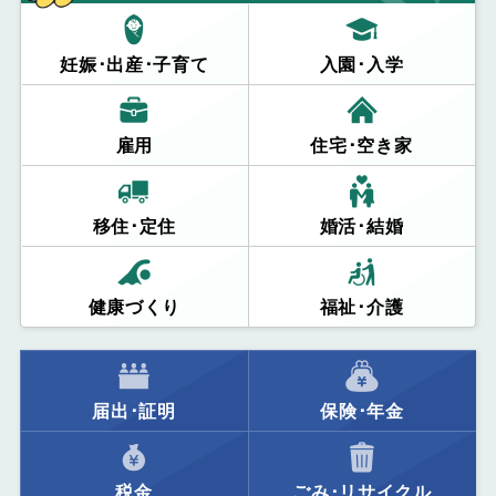
妊娠･出産･子育て
入園･入学
雇用
住宅･空き家
移住･定住
婚活･結婚
健康づくり
福祉･介護
届出･証明
保険･年金
税金
ごみ･リサイクル