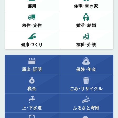
雇用
住宅･空き家
移住･定住
婚活･結婚
健康づくり
福祉･介護
届出･証明
保険･年金
税金
ごみ･リサイクル
上･下水道
ふるさと寄附