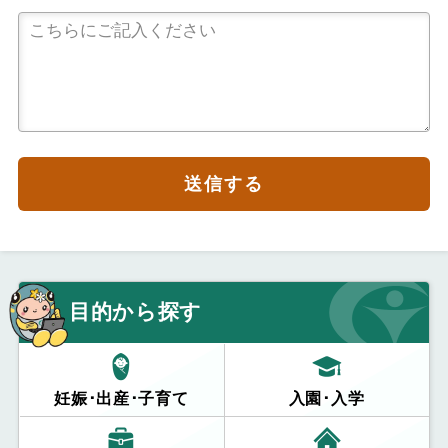
送信する
目的から探す
妊娠･出産･子育て
入園･入学