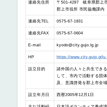
連絡先住所
〒501-4297 岐阜県郡上
郡上市役所 市民協働課内
連絡先TEL
0575-67-1831
連絡先FAX
0575-67-0604
E-mail
kyodo@city.gujo.lg.jp
HP
https://www.city.gujo.gifu.
設立目的
諸外国の人々と共生でき
して、市内で活動する団
及、意識啓発を郡上市全
設立年月日
西暦2005年12月1日
主な活動紹
日本語ボランティア養成