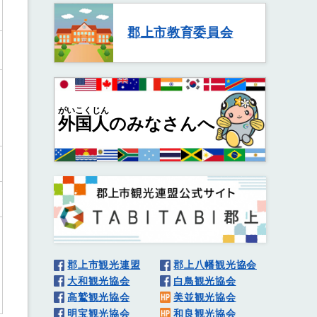
郡上市教育委員会
がいこくじん
外国人
のみなさんへ
郡上市観光連盟
郡上八幡観光協会
大和観光協会
白鳥観光協会
高鷲観光協会
美並観光協会
明宝観光協会
和良観光協会