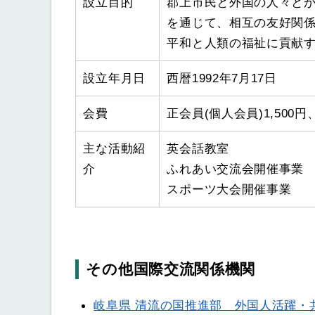
設立目的
郡上市民と外国の人々と
を通じて、相互の友好関
平和と人類の福祉に貢献
設立年月日
西暦1992年7月17日
会費
正会員(個人会員)1,500円
主な活動紹
英会話教室
介
ふれあい交流会開催事業
スポーツ大会開催
その他国際交流関係機関
岐阜県 清流の国推進部 外国人活躍・共生社会推