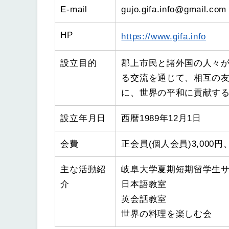
E-mail
gujo.gifa.info@gmail.com
HP
https://www.gifa.info
設立目的
郡上市民と諸外国の人々
る交流を通じて、相互の
に、世界の平和に貢献す
設立年月日
西暦1989年12月1日
会費
正会員(個人会員)3,000円
主な活動紹
岐阜大学夏期短期留学生
介
日本語教室
英会話教室
世界の料理を楽しむ