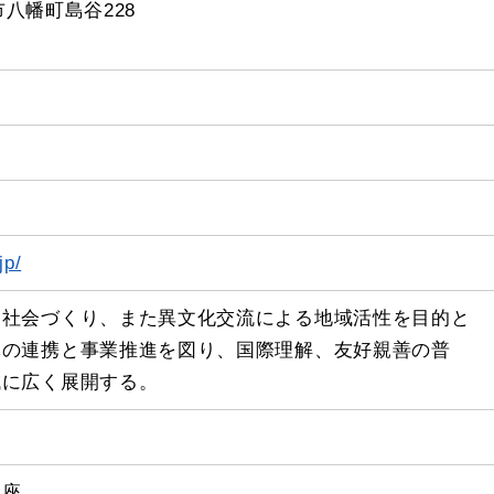
市八幡町島谷228
jp/
る社会づくり、また異文化交流による地域活性を目的と
体の連携と事業推進を図り、国際理解、友好親善の普
域に広く展開する。
講座