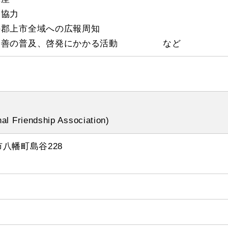
動協力
の郡上市全域への広報周知
好親善の普及、啓発にかかる活動 など
al Friendship Association)
市八幡町島谷228