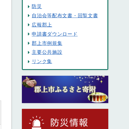
防災
自治会等配布文書・回覧文書
広報郡上
申請書ダウンロード
郡上市例規集
主要公共施設
リンク集