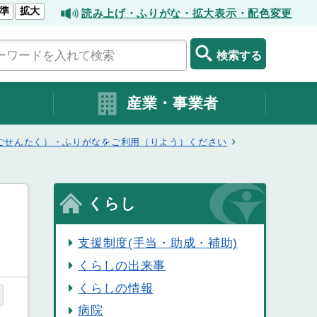
準
拡大
読み上げ・ふりがな・拡大表示・配色変更
検索する
産業・事業者
ごせんたく）・ふりがなをご利用（りよう）ください
くらし
支援制度(手当・助成・補助)
くらしの出来事
くらしの情報
病院