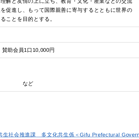
が理解と友情の上に立ち、教育・文化・産業などの交流
係を促進し、もって国際親善に寄与するとともに世界の
することを目的とする。
、賛助会員1口10,000円
事業 など
進課 多文化共生係＜Gifu Prefectural Gover