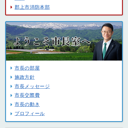
郡上市消防本部
市長の部屋
施政方針
市長メッセージ
市長交際費
市長の動き
プロフィール