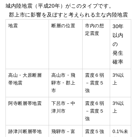
城内陸地震（平成20年）がこのタイプです。
郡上市に影響を及ぼすと考えられる主な内陸地震
地震
断層の位置
市内の想
30年
定震度
以内
の
発生
確率
高山・大原断層
高山市・飛
震度６弱
3%以
帯地震
騨市・郡上
－震度５
上
市
強
阿寺断層帯地震
下呂市－中
震度６弱
3%以
津川市
－震度５
上
強
跡津川断層帯地
飛騨市－富
震度５強
0.1%未