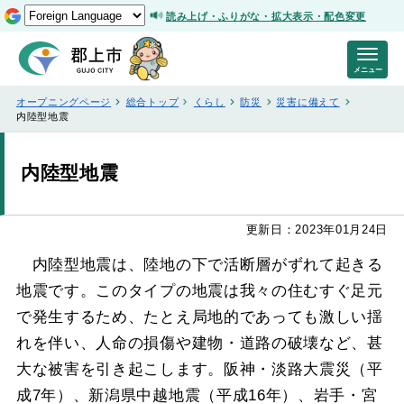
読み上げ・ふりがな・拡大表示・配色変更
メニュー
オープニングページ
総合トップ
くらし
防災
災害に備えて
内陸型地震
内陸型地震
更新日：2023年01月24日
内陸型地震は、陸地の下で活断層がずれて起きる
地震です。このタイプの地震は我々の住むすぐ足元
で発生するため、たとえ局地的であっても激しい揺
れを伴い、人命の損傷や建物・道路の破壊など、甚
大な被害を引き起こします。阪神・淡路大震災（平
成7年）、新潟県中越地震（平成16年）、岩手・宮