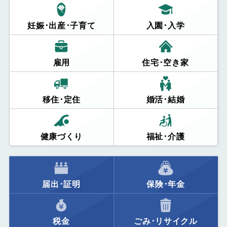
妊娠･出産･子育て
入園･入学
雇用
住宅･空き家
移住･定住
婚活･結婚
健康づくり
福祉･介護
届出･証明
保険･年金
税金
ごみ･リサイクル