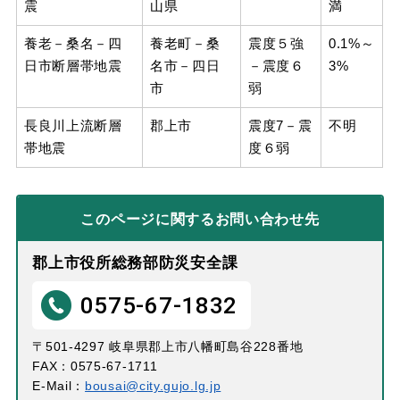
震
山県
満
養老－桑名－四
養老町－桑
震度５強
0.1%～
日市断層帯地震
名市－四日
－震度６
3%
市
弱
長良川上流断層
郡上市
震度7－震
不明
帯地震
度６弱
このページに関する
お問い合わせ先
郡上市役所総務部防災安全課
0575-67-1832
〒501-4297 岐阜県郡上市八幡町島谷228番地
FAX：0575-67-1711
E-Mail：
bousai@city.gujo.lg.jp