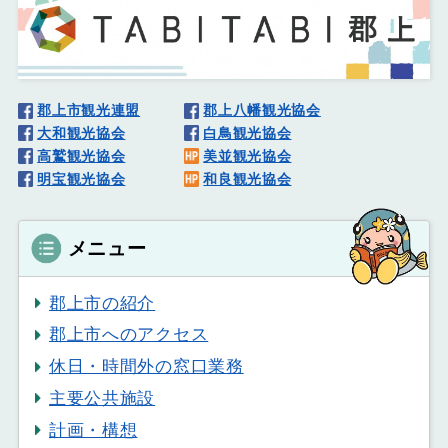
郡上市観光連盟
郡上八幡観光協会
大和観光協会
白鳥観光協会
高鷲観光協会
美並観光協会
明宝観光協会
和良観光協会
メニュー
郡上市の紹介
郡上市へのアクセス
休日・時間外の窓口業務
主要公共施設
計画・構想