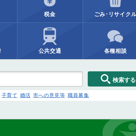
税金
ごみ･リサイク
附
公共交通
各種相談
検索する
子育て
婚活
市への意見等
職員募集