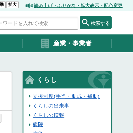
準
拡大
読み上げ・ふりがな・拡大表示・配色変更
検索する
産業・事業者
くらし
支援制度(手当・助成・補助)
くらしの出来事
くらしの情報
病院