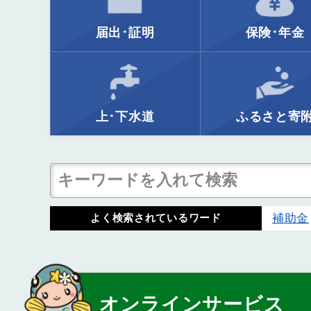
届出･証明
保険･年金
上･下水道
ふるさと寄
補助金
よく検索されているワード
オンラインサービス