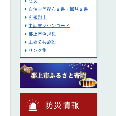
防災
自治会等配布文書・回覧文書
広報郡上
申請書ダウンロード
郡上市例規集
主要公共施設
リンク集