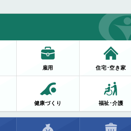
雇用
住宅･空き家
健康づくり
福祉･介護