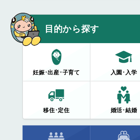
目的から探す
妊娠･出産･子育て
入園･入学
移住･定住
婚活･結婚