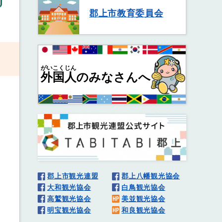
郡上市教育委員会
がいこくじん
外国人
のみなさんへ
郡上市観光連盟
郡上八幡観光協会
大和観光協会
白鳥観光協会
高鷲観光協会
美並観光協会
明宝観光協会
和良観光協会