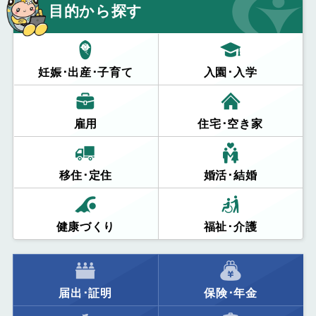
目的から探す
妊娠･出産･子育て
入園･入学
雇用
住宅･空き家
移住･定住
婚活･結婚
健康づくり
福祉･介護
届出･証明
保険･年金