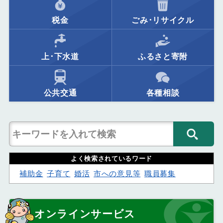
税金
ごみ･リサイクル
上･下水道
ふるさと寄附
公共交通
各種相談
よく検索されているワード
補助金
子育て
婚活
市への意見等
職員募集
オンラインサービス