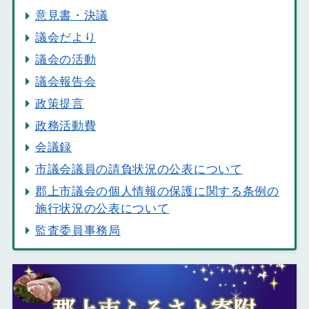
意見書・決議
議会だより
議会の活動
議会報告会
政策提言
政務活動費
会議録
市議会議員の請負状況の公表について
郡上市議会の個人情報の保護に関する条例の
施行状況の公表について
監査委員事務局