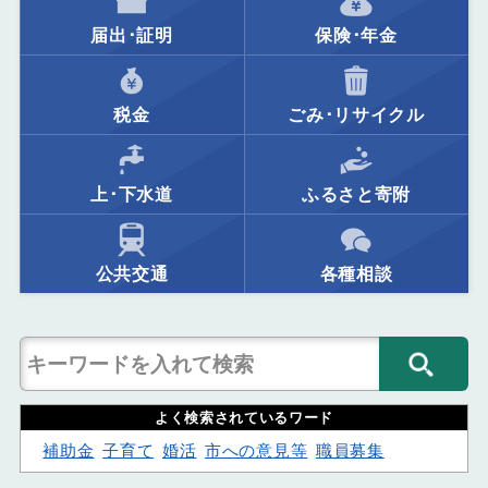
届出･証明
保険･年金
税金
ごみ･リサイクル
上･下水道
ふるさと寄附
公共交通
各種相談
よく検索されているワード
補助金
子育て
婚活
市への意見等
職員募集