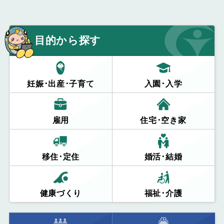
目的から探す
妊娠･出産･子育て
入園･入学
雇用
住宅･空き家
移住･定住
婚活･結婚
健康づくり
福祉･介護