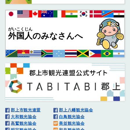
がいこくじん
外国人
のみなさんへ
郡上市観光連盟
郡上八幡観光協会
大和観光協会
白鳥観光協会
高鷲観光協会
美並観光協会
明宝観光協会
和良観光協会