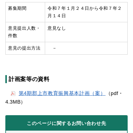
募集期間
令和７年１月２４日から令和７年２
月１４日
意見提出人数・
意見なし
件数
意見の提出方法
－
計画案等の資料
第4期
郡
上市教育振興基本計画（案）
（pdf・
4.3MB）
このページに関する
お問い合わせ先