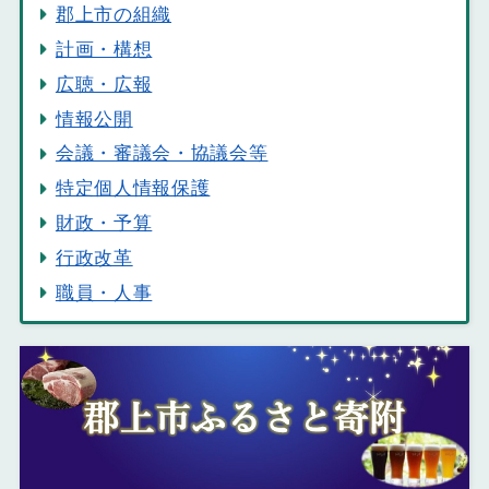
郡上市の組織
計画・構想
広聴・広報
情報公開
会議・審議会・協議会等
特定個人情報保護
財政・予算
行政改革
職員・人事