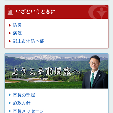
いざというときに
防災
病院
郡上市消防本部
市長の部屋
施政方針
市長メッセージ