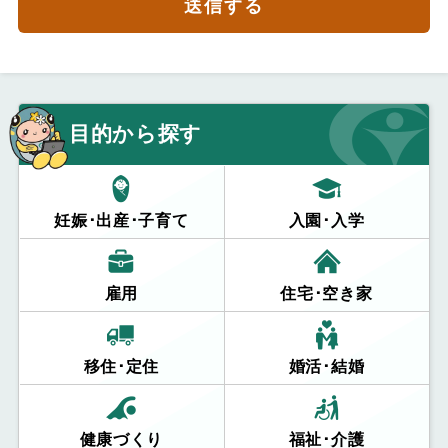
送信する
目的から探す
妊娠･出産･子育て
入園･入学
雇用
住宅･空き家
移住･定住
婚活･結婚
健康づくり
福祉･介護