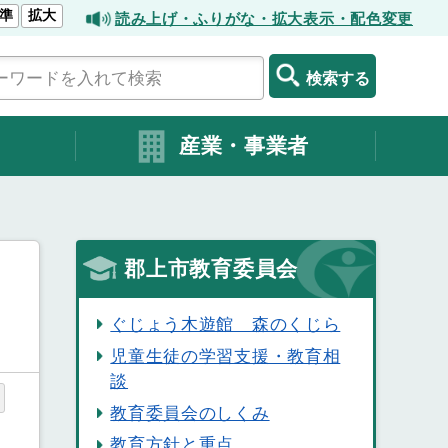
準
拡大
読み上げ・ふりがな・拡大表示・配色変更
検索する
産業・事業者
郡上市教育委員会
ぐじょう木遊館 森のくじら
児童生徒の学習支援・教育相
談
教育委員会のしくみ
教育方針と重点