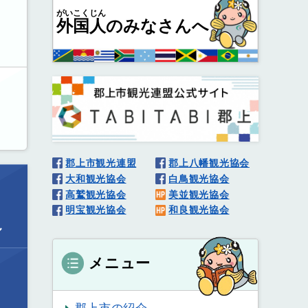
がいこくじん
外国人
のみなさんへ
郡上市観光連盟
郡上八幡観光協会
大和観光協会
白鳥観光協会
高鷲観光協会
美並観光協会
明宝観光協会
和良観光協会
ル
メニュー