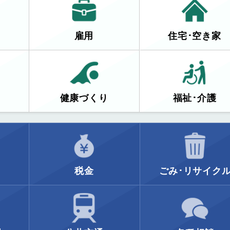
雇用
住宅･空き家
健康づくり
福祉･介護
税金
ごみ･リサイク