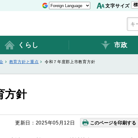
標
文字サイズ
くらし
市政
会
教育方針と重点
令和７年度郡上市教育方針
育方針
更新日：2025年05月12日
このページを印刷する