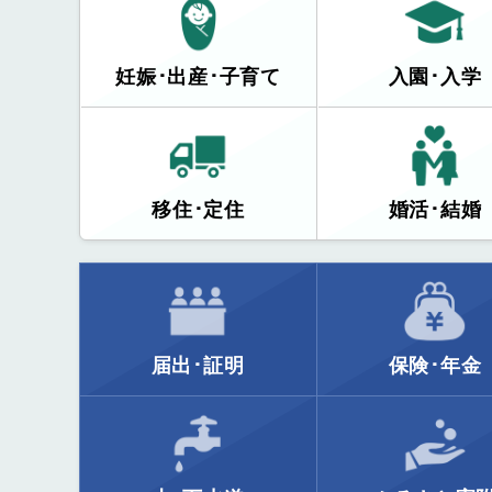
妊娠･出産･子育て
入園･入学
移住･定住
婚活･結婚
届出･証明
保険･年金