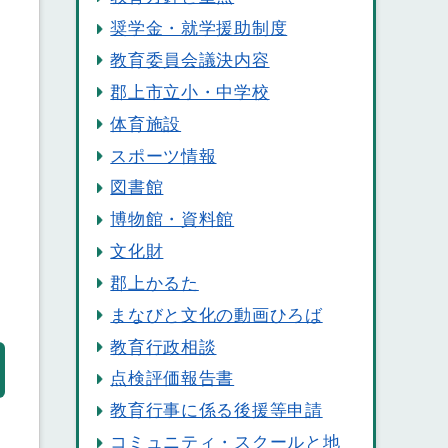
奨学金・就学援助制度
教育委員会議決内容
郡上市立小・中学校
体育施設
スポーツ情報
図書館
博物館・資料館
文化財
郡上かるた
まなびと文化の動画ひろば
教育行政相談
点検評価報告書
教育行事に係る後援等申請
コミュニティ・スクールと地