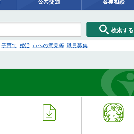
附
公共交通
各種相談
検索する
子育て
婚活
市への意見等
職員募集