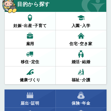
目的から探す
妊娠･出産･子育て
入園･入学
雇用
住宅･空き家
移住･定住
婚活･結婚
健康づくり
福祉･介護
届出･証明
保険･年金