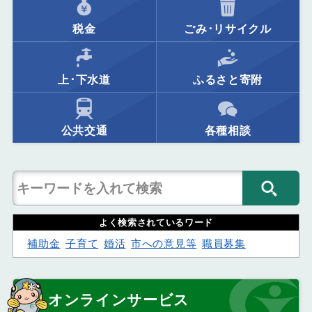
税金
ごみ･リサイクル
上･下水道
ふるさと寄附
公共交通
各種相談
よく検索されているワード
補助金
子育て
婚活
市への意見等
職員募集
オンラインサービス