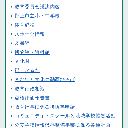
教育委員会議決内容
郡上市立小・中学校
体育施設
スポーツ情報
図書館
博物館・資料館
文化財
郡上かるた
まなびと文化の動画ひろば
教育行政相談
点検評価報告書
教育行事に係る後援等申請
コミュニティ・スクールと地域学校協働活動
公立学校情報機器整備事業に係る各種計画